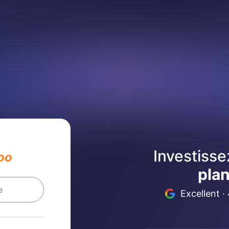
Investiss
oo
plan
e
Excellent · 