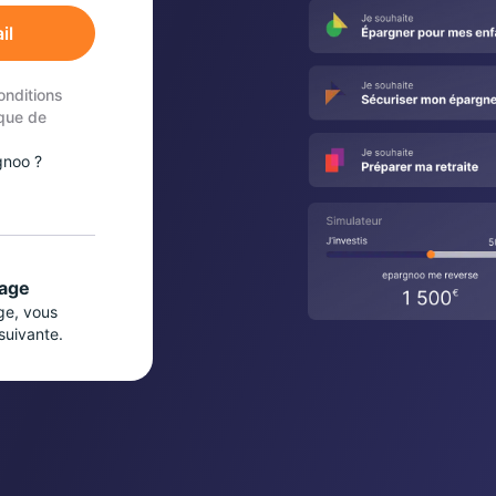
il
onditions
ique de
gnoo ?
nage
ge, vous
 suivante.