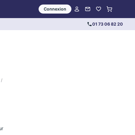
Connexion
01 73 06 82 20
 /
ur