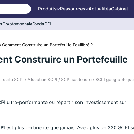
Produits
Ressources
Actualités
Cabinet
és
Cryptomonnaie
Fonds
GFI
 : Comment Construire un Portefeuille Équilibré ?
nt Construire un Portefeuille
tefeuille SCPI / Allocation SCPI / SCPI sectorielle / SCPI géographique
PI ultra-performante ou répartir son investissement sur
CPI
est plus pertinente que jamais. Avec plus de 220 SCPI s