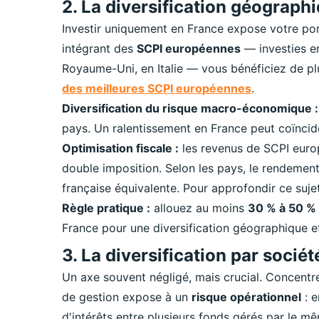
2. La diversification géograph
Investir uniquement en France expose votre port
intégrant des
SCPI européennes
— investies en
Royaume-Uni, en Italie — vous bénéficiez de pl
des meilleures SCPI européennes
.
Diversification du risque macro-économique :
pays. Un ralentissement en France peut coïncid
Optimisation fiscale :
les revenus de SCPI europ
double imposition. Selon les pays, le rendement 
française équivalente. Pour approfondir ce suje
Règle pratique :
allouez au moins
30 % à 50 %
France pour une diversification géographique e
3. La diversification par socié
Un axe souvent négligé, mais crucial. Concentre
de gestion expose à un
risque opérationnel
: e
d'intérêts entre plusieurs fonds gérés par le m