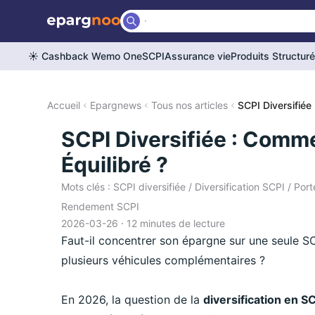
☀️ Cashback Wemo One
SCPI
Assurance vie
Produits Structur
Accueil
Epargnews
Tous nos articles
SCPI Diversifiée
SCPI Diversifiée : Comme
Équilibré ?
Mots clés : SCPI diversifiée / Diversification SCPI / Por
Rendement SCPI
2026-03-26 ⸱ 12 minutes de lecture
Faut-il concentrer son épargne sur une seule SC
plusieurs véhicules complémentaires ?
En 2026, la question de la
diversification en S