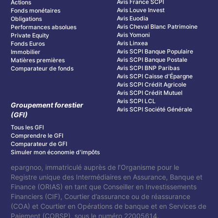
Avis France SCPI
Actions
Avis Louve Invest
Fonds monétaires
Avis Euodia
Obligations
Avis Cheval Blanc Patrimoine
Performances absolues
Avis Yomoni
Private Equity
Avis Linxea
Fonds Euros
Avis SCPI Banque Populaire
Immobilier
Avis SCPI Banque Postale
Matières premières
Avis SCPI BNP Paribas
Comparateur de fonds
Avis SCPI Caisse d'Épargne
Avis SCPI Crédit Agricole
Avis SCPI Crédit Mutuel
Avis SCPI LCL
Groupement forestier
Avis SCPI Société Générale
(GFI)
Tous les GFI
Comprendre le GFI
Comparateur de GFI
Simuler mon économie d'impôts
epargnoo, immatriculé auprès de l’Organisme pour le
Registre unique des Intermédiaires en Assurance, Banque et
Finance (ORIAS) en tant que Conseiller en Investissements
Financiers (CIF), Courtier d’assurance ou de réassurance
(COA) et Courtier en Opérations de banque et en Services de
Paiement (COBSP), sous le numéro 22005614.