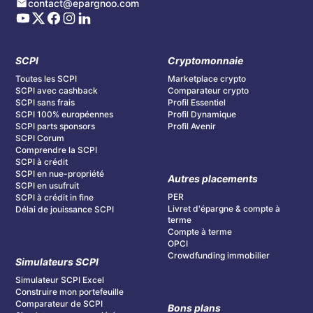
contact@epargnoo.com
SCPI
Cryptomonnaie
Toutes les SCPI
Marketplace crypto
SCPI avec cashback
Comparateur crypto
SCPI sans frais
Profil Essentiel
SCPI 100% européennes
Profil Dynamique
SCPI parts sponsors
Profil Avenir
SCPI Corum
Comprendre la SCPI
SCPI à crédit
SCPI en nue-propriété
Autres placements
SCPI en usufruit
PER
SCPI à crédit in fine
Livret d'épargne & compte à
Délai de jouissance SCPI
terme
Compte à terme
OPCI
Crowdfunding immobilier
Simulateurs SCPI
Simulateur SCPI Excel
Construire mon portefeuille
Comparateur de SCPI
Bons plans