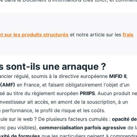
t sur les produits structurés
et notre article sur les
frais
és sont-ils une arnaque ?
ancier régulé, soumis à la directive européenne
MIFID II
,
s (AMF)
en France, et faisant obligatoirement l'objet d'un
sé au titre du règlement européen
PRIIPS
. Aucun produit n
nvestisseur ait accès, en amont de la souscription, à un
 performance, le profil de risque et les coûts.
cule sur le web ? De plusieurs facteurs cumulés :
opacité d
nc peu visibles),
commercialisation parfois agressive
de l
xité de formules
que les particuliers peinent à comprendr