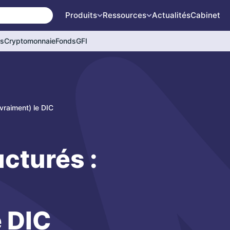
Produits
Ressources
Actualités
Cabinet
és
Cryptomonnaie
Fonds
GFI
vraiment) le DIC
ucturés :
On peut t
e DIC