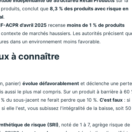
étude indépendante de Structured Retail Products
sur la
 produits, conclut que
8,3 % des produits avec risque en
al
.
F-ACPR d'avril 2025
recense
moins de 1 % de produits
 contexte de marchés haussiers. Les autorités précisent qu
tures dans un environnement moins favorable.
aux à connaître
on, panier)
évolue défavorablement
et déclenche une pert
ais aussi le plus mal compris. Sur un produit à barrière à 60 
 % du sous-jacent ne ferait perdre que 10 %.
C'est faux
: si 
 si elle l'est, vous subissez l'intégralité de la baisse, soit 5
ynthétique de risque (SRI)
, noté de 1 à 7, agrège risque de