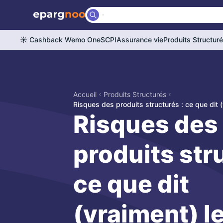
☀️ Cashback Wemo One
SCPI
Assurance vie
Produits Structur
Accueil
Produits Structurés
Risques des produits structurés : ce que dit (
Risques des
produits str
ce que dit
(vraiment) l