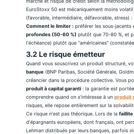
marché et risque de crédit selon la méthodolog
EuroStoxx 50 est mécaniquement moins volatil 
(favorable, intermédiaire, défavorable, stress) : 
Comment le limiter :
préférer les sous-jacents d
profondes (50-60 %)
plutôt que 70-80 %, et pr
l'échéance) plutôt que "américaines" (constatée
3.2 Le risque émetteur
Quand vous souscrivez un produit structuré, vo
banque
(BNP Paribas, Société Générale, Goldma
créancier dans la procédure collective. Vous po
produit à capital garanti
: la garantie est portée
comprendre quand on s'intéresse à un
produit 
risques, elle repose entièrement sur la solvabili
Ce risque n'est pas théorique. Lors de la
faill
d'épargnants européens, dont français, ont per
Lehman distribués par leurs banques, parfois v