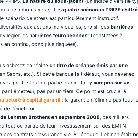
ie PRIIPS. La
nature du sous-jacent
(un indice diversifié t
qu'une action unique). Les
quatre scénarios PRIIPS chiffr
le scénario de stress est particulièrement instructif.
iversifiés aux actions individuelles, choisir des
barrières
ivilégier les
barrières "européennes"
(constatées à
s en continu, donc plus risquées).
us achetez en réalité un
titre de créance émis par une
n Sachs, etc.). Si cette banque fait défaut, vous devenez
uvez perdre tout ou partie du capital,
y compris sur un
 par l'émetteur, pas par un tiers. Ce point est crucial à
structuré à capital garanti
: la garantie n'élimine pas tous l
té de l'émetteur.
ite de Lehman Brothers en septembre 2008
, des milliers
du tout ou partie de leur investissement sur des EMTN
ia des contrats d'assurance vie. À l'époque, Lehman était
n