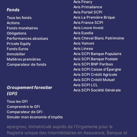
Avis Finary
Avis Primaliance
Fonds
Avis Portail SCPI
Avis La Première Brique
Tous les fonds
Avis France SCPI
Actions
Avis Louve Invest
Fonds monétaires
Avis Euodia
Obligations
Avis Cheval Blanc Patrimoine
Performances absolues
Avis Yomoni
Private Equity
Avis Linxea
Fonds Euros
Avis SCPI Banque Populaire
Immobilier
Avis SCPI Banque Postale
Matières premières
Avis SCPI BNP Paribas
Comparateur de fonds
Avis SCPI Caisse d'Épargne
Avis SCPI Crédit Agricole
Avis SCPI Crédit Mutuel
Avis SCPI LCL
Groupement forestier
Avis SCPI Société Générale
(GFI)
Tous les GFI
Comprendre le GFI
Comparateur de GFI
Simuler mon économie d'impôts
epargnoo, immatriculé auprès de l’Organisme pour le
Registre unique des Intermédiaires en Assurance, Banque et