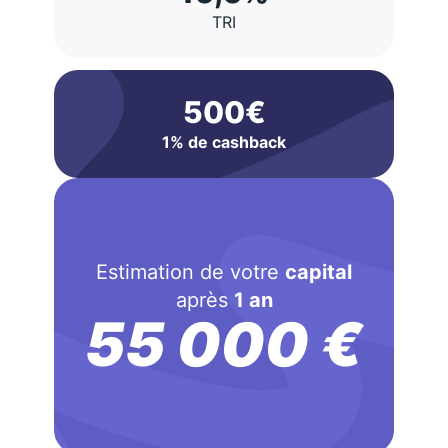
TRI
500€
1% de cashback
Estimation de votre
capital
après
1 an
55 000 €