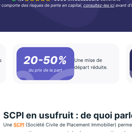
r comporte des risques de perte en capital,
consultez-les ici
avant d'i
20-50%
s
Une mise de
départ réduite.
du prix de la part
SCPI en usufruit : de quoi par
Une
SCPI
(Société Civile de Placement Immobilier) permet 