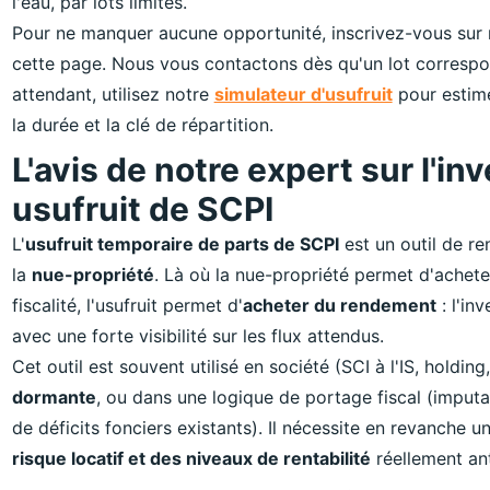
l'eau, par lots limités.
Pour ne manquer aucune opportunité, inscrivez-vous sur
cette page. Nous vous contactons dès qu'un lot correspon
attendant, utilisez notre
simulateur d'usufruit
pour estime
la durée et la clé de répartition.
L'avis de notre expert sur l'i
usufruit de SCPI
L'
usufruit temporaire de parts de SCPI
est un outil de r
la
nue-propriété
. Là où la nue-propriété permet d'achete
fiscalité, l'usufruit permet d'
acheter du rendement
: l'in
avec une forte visibilité sur les flux attendus.
Cet outil est souvent utilisé en société (SCI à l'IS, holdi
dormante
, ou dans une logique de portage fiscal (imput
de déficits fonciers existants). Il nécessite en revanche u
risque locatif et des niveaux de rentabilité
réellement ant