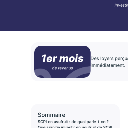
Investi
1er mois
Des loyers perçu
immédiatement.
de revenus
Sommaire
SCPI en usufruit : de quoi parle-t-on ?
Que signifie investir en usufruit de SCPI