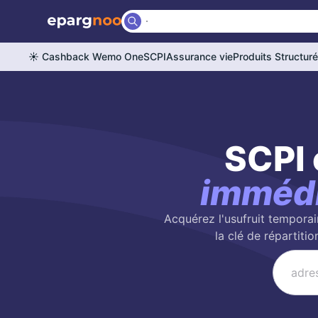
☀️ Cashback Wemo One
SCPI
Assurance vie
Produits Structur
SCPI 
imméd
Acquérez l'usufruit temporai
la clé de répartiti