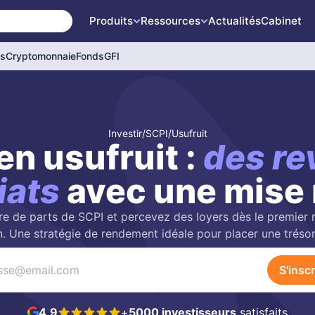
Produits
Ressources
Actualités
Cabinet
és
Cryptomonnaie
Fonds
GFI
Investir
/
SCPI
/
Usufruit
en usufruit :
des re
iats
avec une mise 
re de parts de SCPI et percevez des loyers dès le premier m
on. Une stratégie de rendement idéale pour placer une trésor
S'inscr
4,9
+
5000 investisseurs
satisfaits