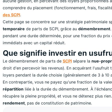
aucune gestion, en percevant des loyers proportionnels 
comprendre du placement (fonctionnement, frais, fiscalité
des SCPI
.
Cette page se concentre sur une stratégie patrimoniale spéc
temporaire
de parts de SCPI, grâce au
démembrement
pendant une durée déterminée, pour une fraction du prix d
immédiats avec un capital réduit.
Que signifie investir en usufr
Le démembrement de parts de
SCPI
sépare la
nue-propr
droit d'en percevoir les revenus). En acquérant l'usufruit 
loyers pendant la durée choisie (généralement de 3 à 10 an
En contrepartie, vous ne payez qu'une fraction de la vale
répartition
liée à la durée du démembrement. À l'échéance, 
récupère la pleine propriété, et vous ne détenez plus rien.
rendement
, pas de constitution de patrimoine.