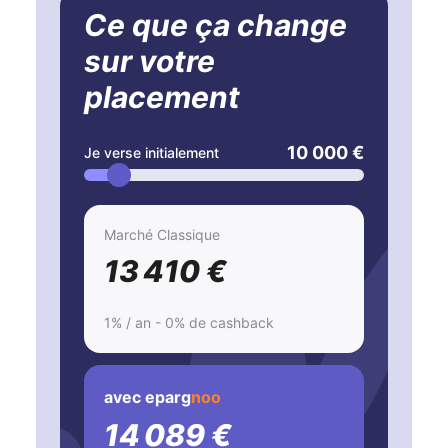
Ce que ça change
sur votre
placement
10 000 €
Je verse initialement
Marché Classique
13 410 €
1% / an - 0% de cashback
avec eparg
noo
14 089 €