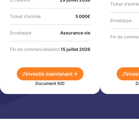
Ticket d'entré
Ticket d'entrée
5 000€
Enveloppe
Enveloppe
Assurance vie
Fin de commer
Fin de commercialisation
15 juillet 2026
J'investis maintenant
J'inves
Document KID
D