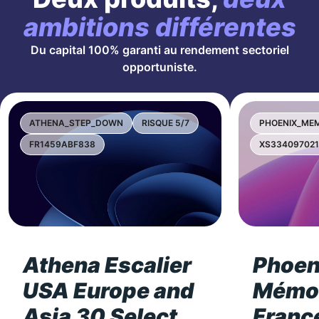
ambitions différentes
Du capital 100% garanti au rendement sectoriel
opportuniste.
ATHENA_STEP_DOWN
RISQUE 5/7
PHOENIX_ME
FR1459ABF838
XS334097021
Athena Escalier
Phoen
USA Europe and
Mémoi
Asia 30 Select
Franc