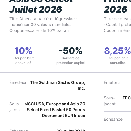
Juillet 2026
2026
Titre Athena à barrière dégressive ·
Titre de créa
Indexé sur 30 valeurs mondiales ·
· Capital prot
Coupon escalier de 10% par an
Coupon mémoi
10%
-50%
8,25
Coupon brut
Barrière de
Coupon brut
annualisé
protection capital
annualisé
Émetteur
The Goldman Sachs Group,
Émetteur
Inc.
Sous-
TEC1
Sous-
MSCI USA, Europe and Asia 30
jacent
jacent
Select Fixed Basket 50 Points
Decrement EUR Index
Échéance
Échéance
29 juillet 2038