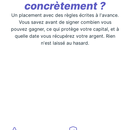
concrètement ?
Comment
Un placement avec des règles écrites à l'avance.
Pourquoi les
fonctionn
Vous savez avant de signer combien vous
pouvez gagner, ce qui protège votre capital, et à
produits structurés
produits 
quelle date vous récupérez votre argent. Rien
existent ?
?
n'est laissé au hasard.