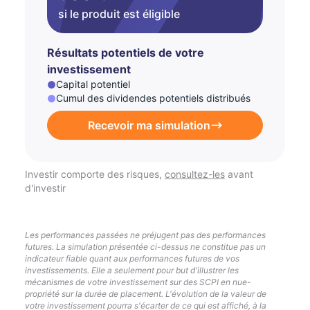
si le produit est éligible
Résultats potentiels de votre
investissement
Capital potentiel
Cumul des dividendes potentiels distribués
Recevoir ma simulation
Investir comporte des risques,
consultez-les
avant
d'investir
Les performances passées ne préjugent pas des performances
futures. La simulation présentée ci-dessus ne constitue pas un
indicateur fiable quant aux performances futures de vos
investissements. Elle a seulement pour but d'illustrer les
mécanismes de votre investissement sur des SCPI en nue-
propriété sur la durée de placement. L'évolution de la valeur de
votre investissement pourra s'écarter de ce qui est affiché, à la