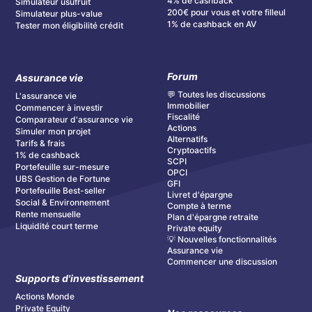
4% de cashback
Simulateur usufruit
200€ pour vous et votre filleul
Simulateur plus-value
1% de cashback en AV
Tester mon éligibilité crédit
Forum
Assurance vie
💬 Toutes les discussions
L'assurance vie
Immobilier
Commencer à investir
Fiscalité
Comparateur d'assurance vie
Actions
Simuler mon projet
Alternatifs
Tarifs & frais
Cryptoactifs
1% de cashback
SCPI
Portefeuille sur-mesure
OPCI
UBS Gestion de Fortune
GFI
Portefeuille Best-seller
Livret d'épargne
Social & Environnement
Compte à terme
Rente mensuelle
Plan d'épargne retraite
Liquidité court terme
Private equity
💡 Nouvelles fonctionnalités
Assurance vie
Commencer une discussion
Supports d'investissement
Actions Monde
Private Equity