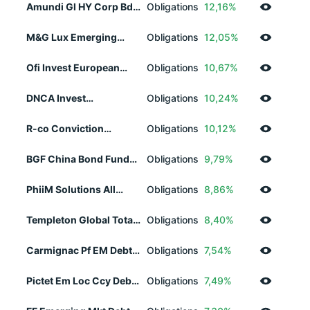
Amundi Gl HY Corp Bd
Obligations
12,16%
ESG UCITS ETF Acc
M&G Lux Emerging
Obligations
12,05%
Mrkts Bd Fd AH EUR Acc
Ofi Invest European
Obligations
10,67%
Convertible Bond RC
DNCA Invest
Obligations
10,24%
Convertibles A EUR
R-co Conviction
Obligations
10,12%
Convert Europe C EUR
BGF China Bond Fund
Obligations
9,79%
E2 EUR
PhiiM Solutions All
Obligations
8,86%
Weather R4 R
Templeton Global Total
Obligations
8,40%
Return Z Dis EURH
Carmignac Pf EM Debt
Obligations
7,54%
A EUR Acc
Pictet Em Loc Ccy Debt
Obligations
7,49%
P EUR Acc