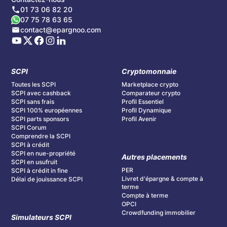
01 73 06 82 20
07 75 78 63 65
contact@epargnoo.com
SCPI
Cryptomonnaie
Toutes les SCPI
Marketplace crypto
SCPI avec cashback
Comparateur crypto
SCPI sans frais
Profil Essentiel
SCPI 100% européennes
Profil Dynamique
SCPI parts sponsors
Profil Avenir
SCPI Corum
Comprendre la SCPI
SCPI à crédit
SCPI en nue-propriété
Autres placements
SCPI en usufruit
PER
SCPI à crédit in fine
Livret d'épargne & compte à
Délai de jouissance SCPI
terme
Compte à terme
OPCI
Crowdfunding immobilier
Simulateurs SCPI