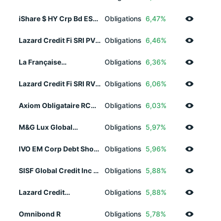
USD Acc
iShare $ HY Crp Bd ESG
Obligations
6,47%
SRI ETF EUR H Acc
Lazard Credit Fi SRI PVC
Obligations
6,46%
EUR
La Française
Obligations
6,36%
Rendement Global
2028 + RC
Lazard Credit Fi SRI RVC
Obligations
6,06%
EUR
Axiom Obligataire RC
Obligations
6,03%
EUR(v)
M&G Lux Global
Obligations
5,97%
Convertibl Fd A EUR Acc
IVO EM Corp Debt Short
Obligations
5,96%
Dur SRI R
SISF Global Credit Inc A
Obligations
5,88%
Acc EUR H
Lazard Credit
Obligations
5,88%
Opportunities RC EUR
Omnibond R
Obligations
5,78%