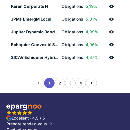
Keren Corporate N
Obligations
5,19%
JPMF EmergM Local
Obligations
5,01%
Curr Debt D Acc EUR
Jupiter Dynamic Bond L
Obligations
4,99%
EUR Acc
Echiquier Convexité SRI
Obligations
4,96%
Europe A
SICAV Echiquier Hybrid
Obligations
4,87%
Bonds I
1
2
3
4
Excellent · 4,9 / 5
Prendre rendez-vous
Contactez-nous