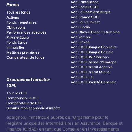
Avis Primaliance
Fonds
Avis Portail SCPI
Avis La Première Brique
Tous les fonds
Avis France SCPI
Actions
Avis Louve Invest
Fonds monétaires
Avis Euodia
Obligations
Avis Cheval Blanc Patrimoine
Performances absolues
Avis Yomoni
Private Equity
Avis Linxea
Fonds Euros
Avis SCPI Banque Populaire
Immobilier
Avis SCPI Banque Postale
Matières premières
Avis SCPI BNP Paribas
Comparateur de fonds
Avis SCPI Caisse d'Épargne
Avis SCPI Crédit Agricole
Avis SCPI Crédit Mutuel
Avis SCPI LCL
Groupement forestier
Avis SCPI Société Générale
(GFI)
Tous les GFI
Comprendre le GFI
Comparateur de GFI
Simuler mon économie d'impôts
epargnoo, immatriculé auprès de l’Organisme pour le
Registre unique des Intermédiaires en Assurance, Banque et
Finance (ORIAS) en tant que Conseiller en Investissements