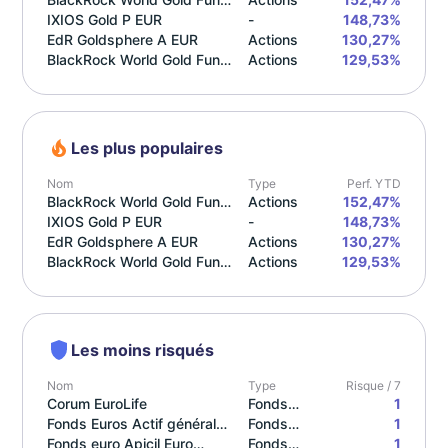
A2 Hedged
IXIOS Gold P EUR
-
148,73%
EdR Goldsphere A EUR
Actions
130,27%
BlackRock World Gold Fund
Actions
129,53%
A2 EUR
Les plus populaires
Nom
Type
Perf. YTD
BlackRock World Gold Fund
Actions
152,47%
A2 Hedged
IXIOS Gold P EUR
-
148,73%
EdR Goldsphere A EUR
Actions
130,27%
BlackRock World Gold Fund
Actions
129,53%
A2 EUR
Les moins risqués
Nom
Type
Risque / 7
Corum EuroLife
Fonds
1
Fonds Euros Actif général
Euros
Fonds
1
Générali Vie
Fonds euro Apicil Euro
Euros
Fonds
1