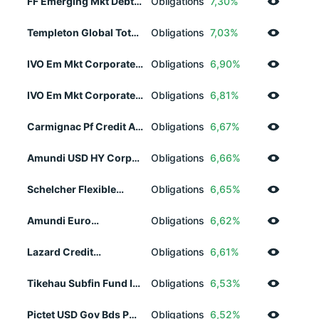
FF Emerging Mkt Debt
Obligations
7,30%
Fund A USD
Templeton Global Tot
Obligations
7,03%
Return N Dis EURH
IVO Em Mkt Corporate
Obligations
6,90%
Debt EUR Z
IVO Em Mkt Corporate
Obligations
6,81%
Debt EUR-R
Carmignac Pf Credit A
Obligations
6,67%
EUR Acc
Amundi USD HY Corp
Obligations
6,66%
Bd ESG UE EUR H Dist
Schelcher Flexible
Obligations
6,65%
Short Duration Z
Amundi Euro
Obligations
6,62%
Government Bd II UE
Acc GBP
Lazard Credit
Obligations
6,61%
Opportunities PC EUR
Tikehau Subfin Fund I-
Obligations
6,53%
Acc-EUR
Pictet USD Gov Bds P
Obligations
6,52%