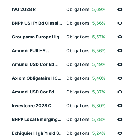
IVO 2028 R
Obligations
5,69%
BNPP US HY Bd Classic
Obligations
5,66%
H EUR Acc
Groupama Europe High
Obligations
5,57%
Yield 2028 ND
Amundi EUR HY
Obligations
5,56%
Corporate Bond ESG UE
Dist
Amundi USD Cor Bd
Obligations
5,49%
CPA UCITS ETF D USD
Axiom Obligataire HC
Obligations
5,40%
EUR(v)
Amundi USD Cor Bd
Obligations
5,37%
CPA UCITS ETF EUR H D
Investcore 2028 C
Obligations
5,30%
BNPP Local Emerging
Obligations
5,28%
Bond Clc EUR Acc
Echiquier High Yield SRI
Obligations
5,24%
Europe A