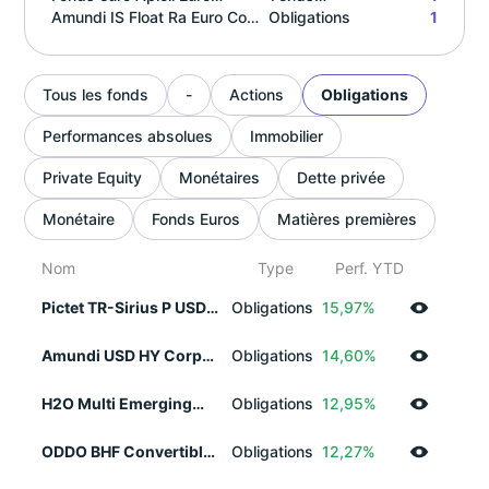
Garanti
Amundi IS Float Ra Euro Cor
Obligations
Euros
1
ESG UE EUR
Tous les fonds
-
Actions
Obligations
Performances absolues
Immobilier
Private Equity
Monétaires
Dette privée
Monétaire
Fonds Euros
Matières premières
Nom
Type
Perf. YTD
Pictet TR-Sirius P USD
Obligations
15,97%
Acc
Amundi USD HY Corp
Obligations
14,60%
Bd ESG UE Dist
H2O Multi Emerging
Obligations
12,95%
Debt Fund EUR R(C)
ODDO BHF Convertibles
Obligations
12,27%
Global CR-EUR