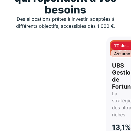
besoins
Des allocations prêtes à investir, adaptées à
différents objectifs, accessibles dès 1 000 €.
1% de
cashbac
Assuran
vie
UBS
Gestio
de
Fortu
La
stratégi
des ultr
riches
13,1%