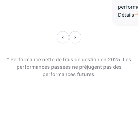
perform
Détails
* Performance nette de frais de gestion en 2025. Les
performances passées ne préjugent pas des
performances futures.
En assurance vie,
la révolution