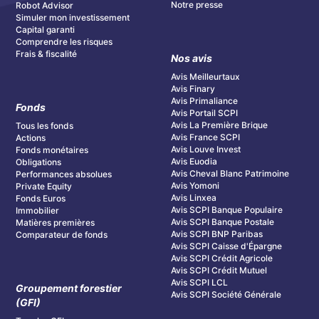
Notre presse
Robot Advisor
Simuler mon investissement
Capital garanti
Comprendre les risques
Frais & fiscalité
Nos avis
Avis Meilleurtaux
Avis Finary
Avis Primaliance
Fonds
Avis Portail SCPI
Avis La Première Brique
Tous les fonds
Avis France SCPI
Actions
Avis Louve Invest
Fonds monétaires
Avis Euodia
Obligations
Avis Cheval Blanc Patrimoine
Performances absolues
Avis Yomoni
Private Equity
Avis Linxea
Fonds Euros
Avis SCPI Banque Populaire
Immobilier
Avis SCPI Banque Postale
Matières premières
Avis SCPI BNP Paribas
Comparateur de fonds
Avis SCPI Caisse d'Épargne
Avis SCPI Crédit Agricole
Avis SCPI Crédit Mutuel
Avis SCPI LCL
Groupement forestier
Avis SCPI Société Générale
(GFI)