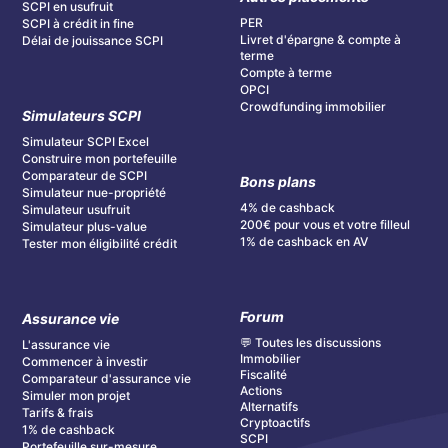
SCPI en usufruit
PER
SCPI à crédit in fine
Livret d'épargne & compte à
Délai de jouissance SCPI
terme
Compte à terme
OPCI
Crowdfunding immobilier
Simulateurs SCPI
Simulateur SCPI Excel
Construire mon portefeuille
Comparateur de SCPI
Bons plans
Simulateur nue-propriété
4% de cashback
Simulateur usufruit
200€ pour vous et votre filleul
Simulateur plus-value
1% de cashback en AV
Tester mon éligibilité crédit
Forum
Assurance vie
💬 Toutes les discussions
L'assurance vie
Immobilier
Commencer à investir
Fiscalité
Comparateur d'assurance vie
Actions
Simuler mon projet
Alternatifs
Tarifs & frais
Cryptoactifs
1% de cashback
SCPI
Portefeuille sur-mesure