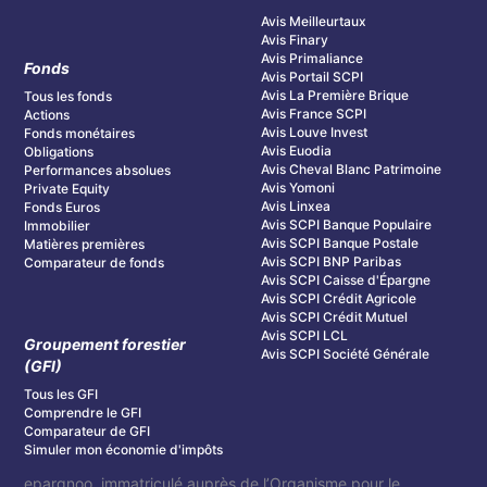
Avis Meilleurtaux
Avis Finary
Avis Primaliance
Fonds
Avis Portail SCPI
Avis La Première Brique
Tous les fonds
Avis France SCPI
Actions
Avis Louve Invest
Fonds monétaires
Avis Euodia
Obligations
Avis Cheval Blanc Patrimoine
Performances absolues
Avis Yomoni
Private Equity
Avis Linxea
Fonds Euros
Avis SCPI Banque Populaire
Immobilier
Avis SCPI Banque Postale
Matières premières
Avis SCPI BNP Paribas
Comparateur de fonds
Avis SCPI Caisse d'Épargne
Avis SCPI Crédit Agricole
Avis SCPI Crédit Mutuel
Avis SCPI LCL
Groupement forestier
Avis SCPI Société Générale
(GFI)
Tous les GFI
Comprendre le GFI
Comparateur de GFI
Simuler mon économie d'impôts
epargnoo, immatriculé auprès de l’Organisme pour le