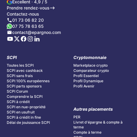
Excellent · 4,9 / 5
Prendre rendez-vous
Contactez-nous
01 73 06 82 20
07 75 78 63 65
contact@epargnoo.com
SCPI
Cryptomonnaie
Toutes les SCPI
Marketplace crypto
SCPI avec cashback
Comparateur crypto
SCPI sans frais
Profil Essentiel
SCPI 100% européennes
Profil Dynamique
SCPI parts sponsors
Profil Avenir
SCPI Corum
Comprendre la SCPI
SCPI à crédit
SCPI en nue-propriété
Autres placements
SCPI en usufruit
PER
SCPI à crédit in fine
Livret d'épargne & compte à
Délai de jouissance SCPI
terme
Compte à terme