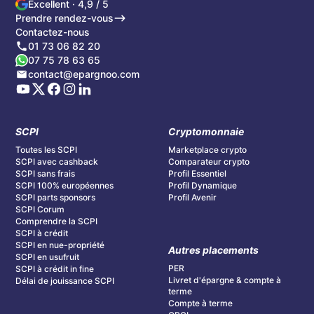
Excellent · 4,9 / 5
Prendre rendez-vous
Contactez-nous
01 73 06 82 20
07 75 78 63 65
contact@epargnoo.com
SCPI
Cryptomonnaie
Toutes les SCPI
Marketplace crypto
SCPI avec cashback
Comparateur crypto
SCPI sans frais
Profil Essentiel
SCPI 100% européennes
Profil Dynamique
SCPI parts sponsors
Profil Avenir
SCPI Corum
Comprendre la SCPI
SCPI à crédit
SCPI en nue-propriété
Autres placements
SCPI en usufruit
PER
SCPI à crédit in fine
Livret d'épargne & compte à
Délai de jouissance SCPI
terme
Compte à terme