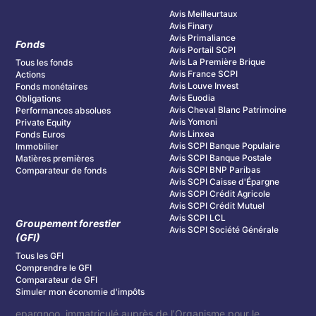
Avis Meilleurtaux
Avis Finary
Avis Primaliance
Fonds
Avis Portail SCPI
Avis La Première Brique
Tous les fonds
Avis France SCPI
Actions
Avis Louve Invest
Fonds monétaires
Avis Euodia
Obligations
Avis Cheval Blanc Patrimoine
Performances absolues
Avis Yomoni
Private Equity
Avis Linxea
Fonds Euros
Avis SCPI Banque Populaire
Immobilier
Avis SCPI Banque Postale
Matières premières
Avis SCPI BNP Paribas
Comparateur de fonds
Avis SCPI Caisse d'Épargne
Avis SCPI Crédit Agricole
Avis SCPI Crédit Mutuel
Avis SCPI LCL
Groupement forestier
Avis SCPI Société Générale
(GFI)
Tous les GFI
Comprendre le GFI
Comparateur de GFI
Simuler mon économie d'impôts
epargnoo, immatriculé auprès de l’Organisme pour le