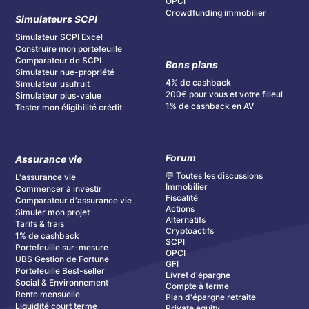
OPCI
Crowdfunding immobilier
Simulateurs SCPI
Simulateur SCPI Excel
Construire mon portefeuille
Comparateur de SCPI
Bons plans
Simulateur nue-propriété
4% de cashback
Simulateur usufruit
200€ pour vous et votre filleul
Simulateur plus-value
1% de cashback en AV
Tester mon éligibilité crédit
Forum
Assurance vie
💬 Toutes les discussions
L'assurance vie
Immobilier
Commencer à investir
Fiscalité
Comparateur d'assurance vie
Actions
Simuler mon projet
Alternatifs
Tarifs & frais
Cryptoactifs
1% de cashback
SCPI
Portefeuille sur-mesure
OPCI
UBS Gestion de Fortune
GFI
Portefeuille Best-seller
Livret d'épargne
Social & Environnement
Compte à terme
Rente mensuelle
Plan d'épargne retraite
Liquidité court terme
Private equity