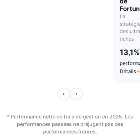
de
Fortu
La
stratégi
des ultr
riches
13,1%
perform
Détails
* Performance nette de frais de gestion en 2025. Les
performances passées ne préjugent pas des
performances futures.