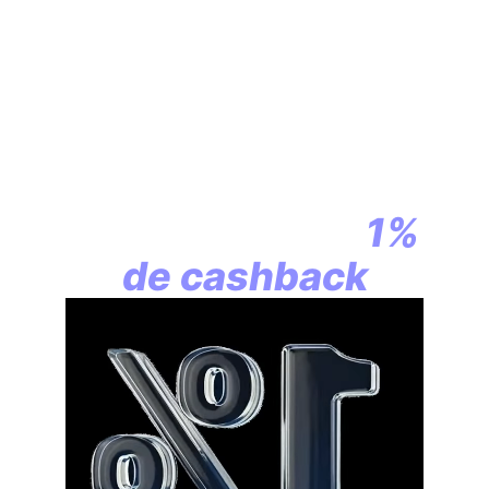
En assurance vie,
la révolution
commence par
1%
de cashback