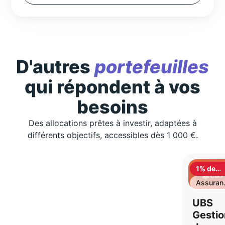
D'autres
portefeuilles
qui répondent à vos
besoins
Des allocations prêtes à investir, adaptées à
différents objectifs, accessibles dès 1 000 €.
1% de
cashbac
Assuran
vie
UBS
Gestio