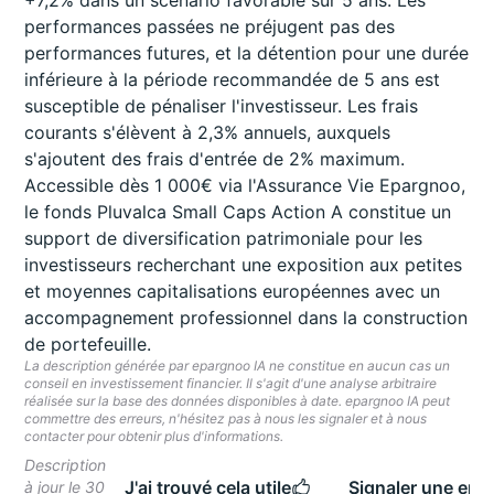
+7,2% dans un scénario favorable sur 5 ans. Les
performances passées ne préjugent pas des
performances futures, et la détention pour une durée
inférieure à la période recommandée de 5 ans est
susceptible de pénaliser l'investisseur. Les frais
courants s'élèvent à 2,3% annuels, auxquels
s'ajoutent des frais d'entrée de 2% maximum.
Accessible dès 1 000€ via l'Assurance Vie Epargnoo,
le fonds Pluvalca Small Caps Action A constitue un
support de diversification patrimoniale pour les
investisseurs recherchant une exposition aux petites
et moyennes capitalisations européennes avec un
accompagnement professionnel dans la construction
de portefeuille.
La description générée par epargnoo IA ne constitue en aucun cas un
conseil en investissement financier. Il s'agit d'une analyse arbitraire
réalisée sur la base des données disponibles à date. epargnoo IA peut
commettre des erreurs, n'hésitez pas à nous les signaler et à nous
contacter pour obtenir plus d'informations.
Description
J'ai trouvé cela utile
Signaler une erre
à jour le 30