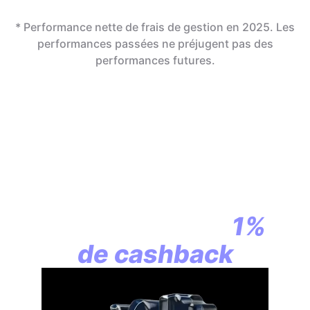
* Performance nette de frais de gestion en 2025. Les
performances passées ne préjugent pas des
performances futures.
En assurance vie,
la révolution
commence par
1%
de cashback