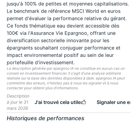
jusqu'à 100% de petites et moyennes capitalisations.
Le benchmark de référence MSCI World en euros
permet d'évaluer la performance relative du gérant.
Ce fonds thématique eau devient accessible dès
100€ via l'Assurance Vie Epargnoo, offrant une
diversification sectorielle innovante pour les
épargnants souhaitant conjuguer performance et
impact environnemental positif au sein de leur
portefeuille d'investissement.
La description générée par epargnoo IA ne constitue en aucun cas un
conseil en investissement financier. Il s'agit d'une analyse arbitraire
réalisée sur la base des données disponibles à date. epargnoo IA peut
commettre des erreurs, n'hésitez pas à nous les signaler et à nous
contacter pour obtenir plus d'informations.
Description
J'ai trouvé cela utile
Signaler une erre
à jour le 31
mars 2026
Historiques de performances