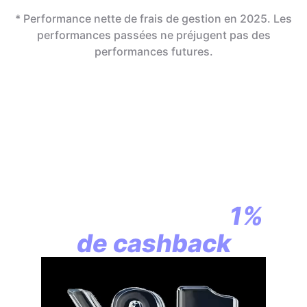
* Performance nette de frais de gestion en 2025. Les
performances passées ne préjugent pas des
performances futures.
En assurance vie,
la révolution
commence par
1%
de cashback