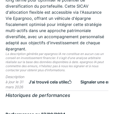
long terme pour optimiser le potentiel de
diversification du portefeuille. Cette SICAV
d'allocation flexible est accessible via l'Assurance
Vie Epargnoo, offrant un véhicule d'épargne
fiscalement optimisé pour intégrer cette stratégie
multi-actifs dans une approche patrimoniale
diversifiée, avec un accompagnement personnalisé
adapté aux objectifs d'investissement de chaque
épargnant.
La description générée par epargnoo IA ne constitue en aucun cas un
conseil en investissement financier. Il s'agit d'une analyse arbitraire
réalisée sur la base des données disponibles à date. epargnoo IA peut
commettre des erreurs, n'hésitez pas à nous les signaler et à nous
contacter pour obtenir plus d'informations.
Description
J'ai trouvé cela utile
Signaler une erre
à jour le 31
mars 2026
Historiques de performances