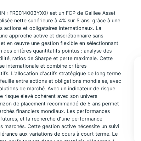
IN : FR0014003YX0) est un FCP de Galilee Asset
isée nette supérieure à 4% sur 5 ans, grâce à une
s actions et obligataires internationaux. La
une approche active et discrétionnaire sans
met en œuvre une gestion flexible en sélectionnant
es critères quantitatifs pointus : analyse des
ilité, ratios de Sharpe et perte maximale. Cette
se internationale et combine critères
ifs. L'allocation d'actifs stratégique de long terme
euille entre actions et obligations mondiales, avec
lutions de marché. Avec un indicateur de risque
de risque élevé cohérent avec son univers
L'horizon de placement recommandé de 5 ans permet
marchés financiers mondiaux. Les performances
utures, et la recherche d'une performance
 marchés. Cette gestion active nécessite un suivi
tolérance aux variations de cours à court terme. Le