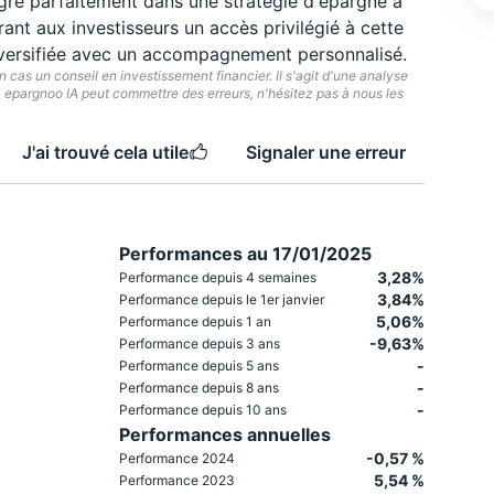
re parfaitement dans une stratégie d'épargne à
ant aux investisseurs un accès privilégié à cette
diversifiée avec un accompagnement personnalisé.
cas un conseil en investissement financier. Il s'agit d'une analyse
e. epargnoo IA peut commettre des erreurs, n'hésitez pas à nous les
J'ai trouvé cela utile
Signaler une erreur
Performances au 17/01/2025
3,28%
Performance depuis 4 semaines
3,84%
Performance depuis le 1er janvier
5,06%
Performance depuis 1 an
-9,63%
Performance depuis 3 ans
-
Performance depuis 5 ans
-
Performance depuis 8 ans
-
Performance depuis 10 ans
Performances annuelles
-0,57 %
Performance 2024
5,54 %
Performance 2023