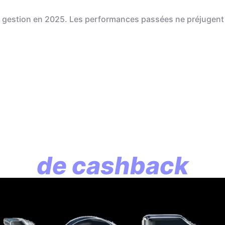
de gestion en 2025. Les performances passées ne préjugent
En assurance vie, l
lution commence p
de cashback