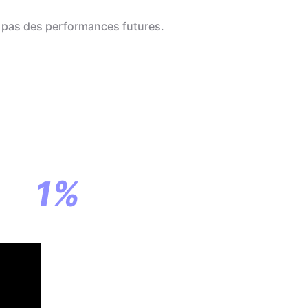
 pas des performances futures.
a
ar
1%