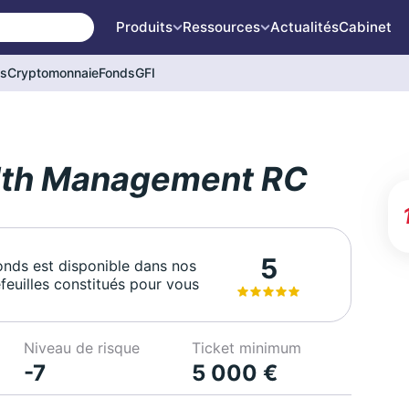
Produits
Ressources
Actualités
Cabinet
és
Cryptomonnaie
Fonds
GFI
lth Management RC
5
onds est disponible dans nos
feuilles constitués pour vous
Niveau de risque
Ticket minimum
-7
5 000 €