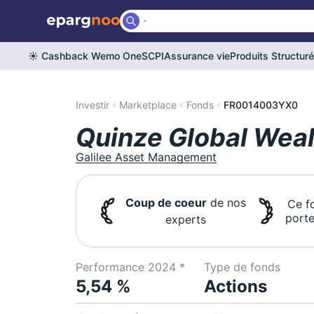
☀️ Cashback Wemo One
SCPI
Assurance vie
Produits Structur
Investir
Marketplace
Fonds
FR0014003YX0
Quinze Global Wea
Galilee Asset Management
Coup de coeur
de nos
Ce f
porte
experts
Performance 2024 *
Type de fonds
5,54 %
Actions