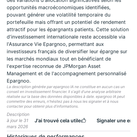
des variations d'allocation significatives selon les
opportunités macroéconomiques identifiées,
pouvant générer une volatilité temporaire du
portefeuille mais offrant un potentiel de rendement
attractif pour les épargnants patients. Cette solution
d'investissement internationale reste accessible via
l'Assurance Vie Epargnoo, permettant aux
investisseurs français de diversifier leur épargne sur
les marchés mondiaux tout en bénéficiant de
l'expertise reconnue de JPMorgan Asset
Management et de l'accompagnement personnalisé
Epargnoo.
La description générée par epargnoo IA ne constitue en aucun cas un
conseil en investissement financier. Il s'agit d'une analyse arbitraire
réalisée sur la base des données disponibles à date. epargnoo IA peut
commettre des erreurs, n'hésitez pas à nous les signaler et à nous
contacter pour obtenir plus d'informations.
Description
J'ai trouvé cela utile
Signaler une erre
à jour le 31
mars 2026
Historiques de performances