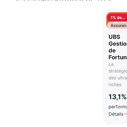
1% de
cashbac
Assuran
vie
UBS
Gestio
de
Fortu
La
stratégi
des ultr
riches
13,1%
perform
Détails