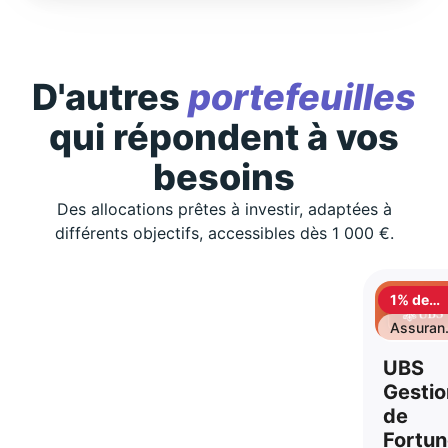
D'autres
portefeuilles
qui répondent à vos
besoins
Des allocations prêtes à investir, adaptées à
différents objectifs, accessibles dès 1 000 €.
1% de
cashbac
Assuran
vie
UBS
Gestio
de
Fortu