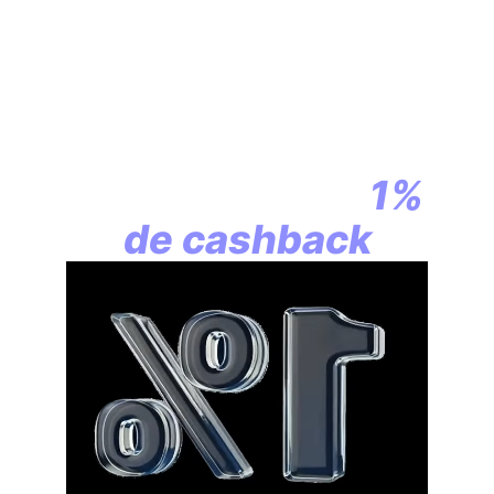
En assurance vie,
la révolution
commence par
1%
de cashback