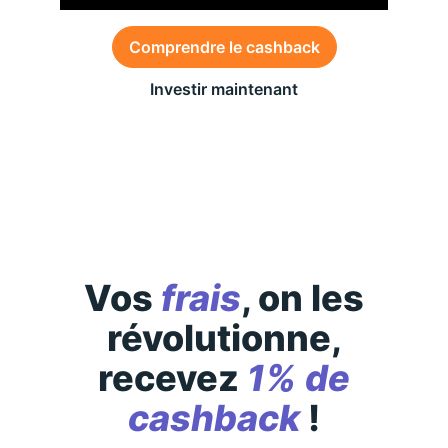
Comprendre le cashback
Investir maintenant
Des conditions générales s’appliquent à l’offre,
consultez-les
ici
Vos
frais
, on les
révolutionne,
recevez
1% de
cashback
!