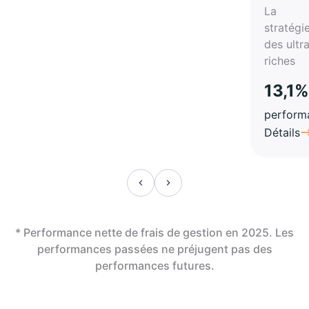
La
stratégi
des ultr
riches
13,1%
perform
Détails
* Performance nette de frais de gestion en 2025. Les
performances passées ne préjugent pas des
performances futures.