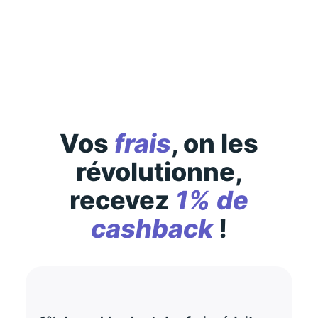
Des conditions générales s’appliquent à l’offre,
consultez-les
ici
Vos
frais
, on les
révolutionne,
recevez
1% de
cashback
!