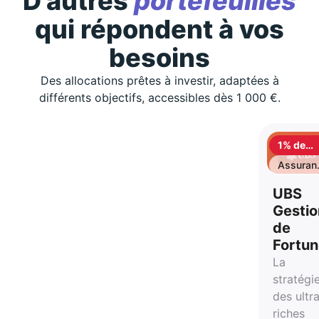
D'autres
portefeuilles
qui répondent à vos
besoins
Des allocations prêtes à investir, adaptées à
différents objectifs, accessibles dès 1 000 €.
1% de
cashbac
Assuran
vie
UBS
Gestio
de
Fortu
La
stratégi
des ultr
riches