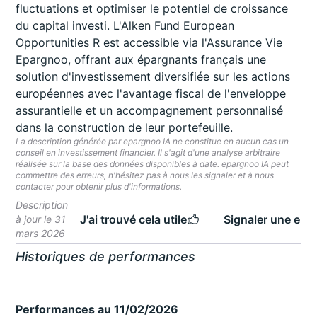
fluctuations et optimiser le potentiel de croissance
du capital investi. L'Alken Fund European
Opportunities R est accessible via l'Assurance Vie
Epargnoo, offrant aux épargnants français une
solution d'investissement diversifiée sur les actions
européennes avec l'avantage fiscal de l'enveloppe
assurantielle et un accompagnement personnalisé
dans la construction de leur portefeuille.
La description générée par epargnoo IA ne constitue en aucun cas un
conseil en investissement financier. Il s'agit d'une analyse arbitraire
réalisée sur la base des données disponibles à date. epargnoo IA peut
commettre des erreurs, n'hésitez pas à nous les signaler et à nous
contacter pour obtenir plus d'informations.
Description
J'ai trouvé cela utile
Signaler une erre
à jour le 31
mars 2026
Historiques de performances
Performances au 11/02/2026