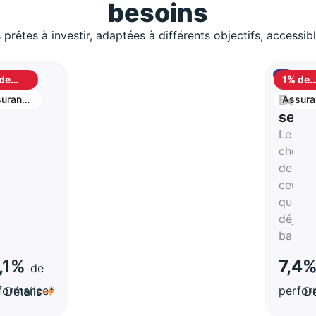
besoins
 prêtes à investir, adaptées à différents objectifs, accessib
de
1% de
shback
cashb
S
Best
urance
Assura
vie
stion
selle
Le
rtune
choix
de
atégie
ceux
qui on
a-
déjà
hes
bascul
,1%
7,4
de
formance*
perfo
Détails
Dé