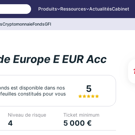
Produits
Ressources
Actualités
Cabinet
és
Cryptomonnaie
Fonds
GFI
de Europe E EUR Acc
5
onds est disponible dans nos
feuilles constitués pour vous
Niveau de risque
Ticket minimum
4
5 000 €