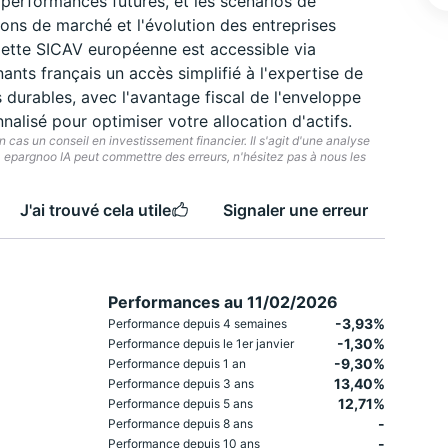
erformances futures, et les scénarios de
ons de marché et l'évolution des entreprises
Cette SICAV européenne est accessible via
nts français un accès simplifié à l'expertise de
durables, avec l'avantage fiscal de l'enveloppe
lisé pour optimiser votre allocation d'actifs.
cas un conseil en investissement financier. Il s'agit d'une analyse
e. epargnoo IA peut commettre des erreurs, n'hésitez pas à nous les
J'ai trouvé cela utile
Signaler une erreur
Performances au 11/02/2026
-3,93%
Performance depuis 4 semaines
-1,30%
Performance depuis le 1er janvier
-9,30%
Performance depuis 1 an
13,40%
Performance depuis 3 ans
12,71%
Performance depuis 5 ans
-
Performance depuis 8 ans
-
Performance depuis 10 ans