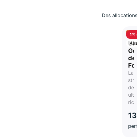
Des allocations
1% 
ca
UB
Ass
vie
Ge
de
Fo
La
str
des
ultr
ric
13
per