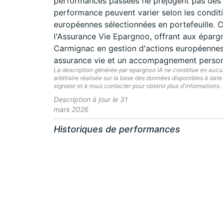
performances passées ne préjugent pas des p
performance peuvent varier selon les conditi
européennes sélectionnées en portefeuille. 
l'Assurance Vie Epargnoo, offrant aux épargna
Carmignac en gestion d'actions européennes 
assurance vie et un accompagnement personna
La description générée par epargnoo IA ne constitue en aucun 
arbitraire réalisée sur la base des données disponibles à dat
signaler et à nous contacter pour obtenir plus d'informations.
Description à jour le 31
mars 2026
Historiques de performances