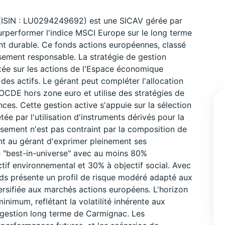
ISIN : LU0294249692) est une SICAV gérée par
rperformer l'indice MSCI Europe sur le long terme
ent durable. Ce fonds actions européennes, classé
ssement responsable. La stratégie de gestion
xée sur les actions de l'Espace économique
es actifs. Le gérant peut compléter l'allocation
OCDE hors zone euro et utilise des stratégies de
ces. Cette gestion active s'appuie sur la sélection
ée par l'utilisation d'instruments dérivés pour la
issement n'est pas contraint par la composition de
nt au gérant d'exprimer pleinement ses
 "best-in-universe" avec au moins 80%
tif environnemental et 30% à objectif social. Avec
onds présente un profil de risque modéré adapté aux
ersifiée aux marchés actions européens. L'horizon
imum, reflétant la volatilité inhérente aux
e gestion long terme de Carmignac. Les