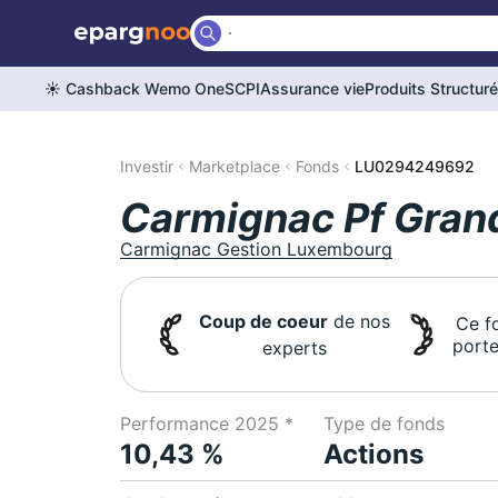
☀️ Cashback Wemo One
SCPI
Assurance vie
Produits Structur
Investir
Marketplace
Fonds
LU0294249692
Carmignac Pf Gran
Carmignac Gestion Luxembourg
Coup de coeur
de nos
Ce f
porte
experts
Performance 2025 *
Type de fonds
10,43 %
Actions