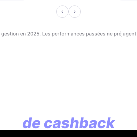
de gestion en 2025. Les performances passées ne préjugent
En assurance vie, l
lution commence p
de cashback