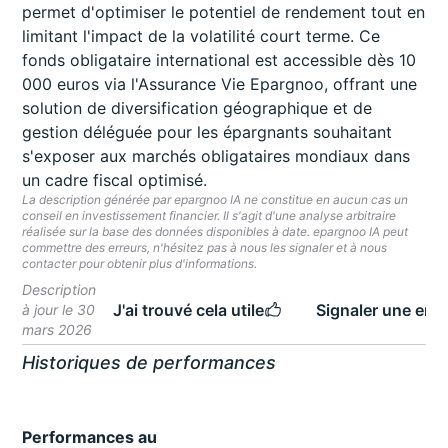
permet d'optimiser le potentiel de rendement tout en
limitant l'impact de la volatilité court terme. Ce
fonds obligataire international est accessible dès 10
000 euros via l'Assurance Vie Epargnoo, offrant une
solution de diversification géographique et de
gestion déléguée pour les épargnants souhaitant
s'exposer aux marchés obligataires mondiaux dans
un cadre fiscal optimisé.
La description générée par epargnoo IA ne constitue en aucun cas un
conseil en investissement financier. Il s'agit d'une analyse arbitraire
réalisée sur la base des données disponibles à date. epargnoo IA peut
commettre des erreurs, n'hésitez pas à nous les signaler et à nous
contacter pour obtenir plus d'informations.
Description
J'ai trouvé cela utile
Signaler une erre
à jour le 30
mars 2026
Historiques de performances
Performances au