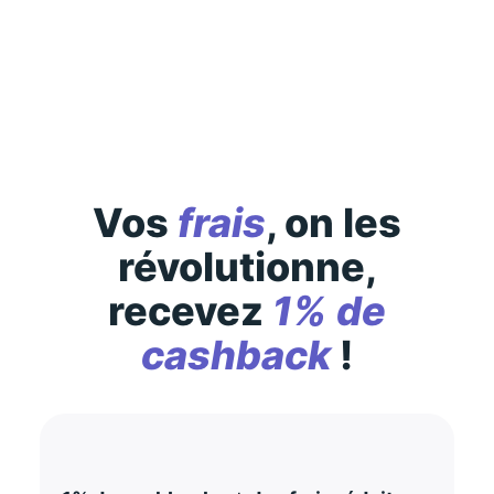
Des conditions générales s’appliquent à l’offre,
consultez-les
ici
Vos
frais
, on les
révolutionne,
recevez
1% de
cashback
!