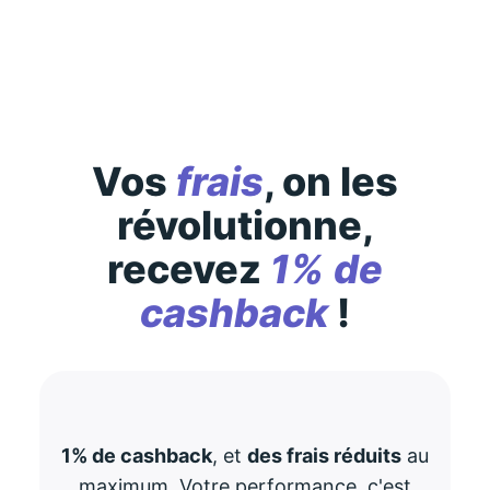
consultez-les
ici
Vos
frais
, on les
révolutionne,
recevez
1% de
cashback
!
1% de cashback
, et
des frais réduits
au
maximum. Votre performance, c'est