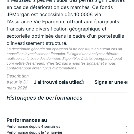
investisseurs peuvent subir des pertes significatives
en cas de détérioration des marchés. Ce fonds
JPMorgan est accessible dès 10 000€ via
l'Assurance Vie Epargnoo, offrant aux épargnants
français une diversification géographique et
sectorielle optimisée dans le cadre d'un portefeuille
d'investissement structuré.
La description générée par epargnoo IA ne constitue en aucun cas un
conseil en investissement financier. Il s'agit d'une analyse arbitraire
réalisée sur la base des données disponibles à date. epargnoo IA peut
commettre des erreurs, n'hésitez pas à nous les signaler et à nous
contacter pour obtenir plus d'informations.
Description
J'ai trouvé cela utile
Signaler une erre
à jour le 31
mars 2026
Historiques de performances
Performances au
-
Performance depuis 4 semaines
-
Performance depuis le 1er janvier