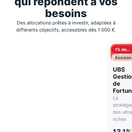
qui répondent à vos
besoins
Des allocations prêtes à investir, adaptées à
différents objectifs, accessibles dès 1 000 €.
1% de
cashbac
Assuran
vie
UBS
Gestio
de
Fortu
La
stratégi
des ultr
riches
13,1%