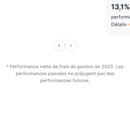
13,1%
perform
Détails
* Performance nette de frais de gestion en 2025. Les
performances passées ne préjugent pas des
performances futures.
En assurance vie,