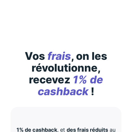
Des conditions générales s’appliquent à l’offre,
consultez-les
ici
Vos
frais
, on les
révolutionne,
recevez
1% de
cashback
!
1% de cashback
, et
des frais réduits
au