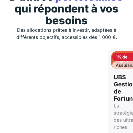
qui répondent à vos
besoins
Des allocations prêtes à investir, adaptées à
différents objectifs, accessibles dès 1 000 €.
1% de
cashbac
Assuran
vie
UBS
Gestio
de
Fortu
La
stratégi
des ultr
riches