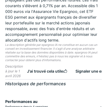
préjugeant pas des performances futures. Les frais
courants s'élèvent à 0,71% par an. Accessible dès 1
000 euros via l'Assurance Vie Epargnoo, cet ETF
ESG permet aux épargnants français de diversifier
leur portefeuille sur le marché actions japonais
responsable, avec des frais d'entrée réduits et un
accompagnement personnalisé pour optimiser leur
allocation d'actifs long terme.
La description générée par epargnoo IA ne constitue en aucun cas un
conseil en investissement financier. Il s'agit d'une analyse arbitraire
réalisée sur la base des données disponibles à date. epargnoo IA peut
commettre des erreurs, n'hésitez pas à nous les signaler et à nous
contacter pour obtenir plus d'informations.
Description
J'ai trouvé cela utile
Signaler une erre
à jour le 1
avril 2026
Historiques de performances
Performances au
-
Performance depuis 4 semaines