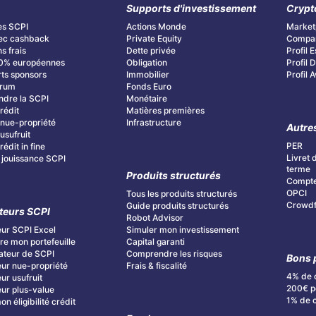
Supports d'investissement
Crypt
es SCPI
Actions Monde
Market
ec cashback
Private Equity
Compar
s frais
Dette privée
Profil E
0% européennes
Obligation
Profil
ts sponsors
Immobilier
Profil 
orum
Fonds Euro
dre la SCPI
Monétaire
rédit
Matières premières
nue-propriété
Infrastructure
Autre
usufruit
PER
édit in fine
Livret 
 jouissance SCPI
terme
Produits structurés
Compte
OPCI
Tous les produits structurés
Crowdf
Guide produits structurés
teurs SCPI
Robot Advisor
ur SCPI Excel
Simuler mon investissement
re mon portefeuille
Capital garanti
teur de SCPI
Comprendre les risques
Bons 
ur nue-propriété
Frais & fiscalité
4% de 
ur usufruit
200€ po
ur plus-value
1% de 
n éligibilité crédit