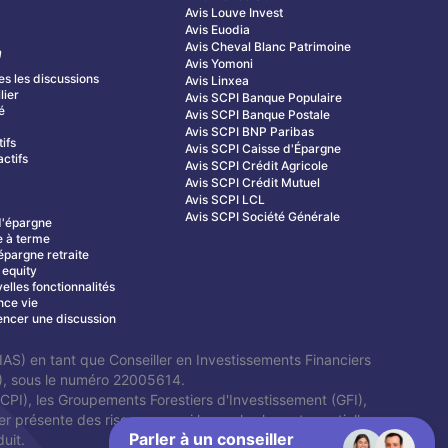
Avis Louve Invest
Avis Euodia
Avis Cheval Blanc Patrimoine
m
Avis Yomoni
es les discussions
Avis Linxea
lier
Avis SCPI Banque Populaire
é
Avis SCPI Banque Postale
s
Avis SCPI BNP Paribas
tifs
Avis SCPI Caisse d'Épargne
ctifs
Avis SCPI Crédit Agricole
Avis SCPI Crédit Mutuel
Avis SCPI LCL
Avis SCPI Société Générale
d'épargne
 à terme
épargne retraite
 equity
elles fonctionnalités
nce vie
cer une discussion
AS) en tant que Conseiller en Investissements Financiers
P), sous le numéro 22005614.
SCPI), les Groupements Forestiers d'Investissement (GFI),
 présente des risques parmi lesquels : la perte partielle
Parler à un conseiller
duit.