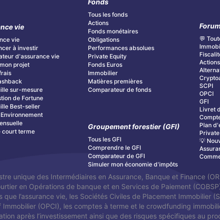
Fonds
Tous les fonds
Actions
Foru
nce vie
Fonds monétaires
💬 Tout
nce vie
Obligations
Immobi
er à investir
Performances absolues
Fiscalit
teur d'assurance vie
Private Equity
Action
mon projet
Fonds Euros
Alterna
frais
Immobilier
Cryptoa
ashback
Matières premières
SCPI
ille sur-mesure
Comparateur de fonds
OPCI
tion de Fortune
GFI
ille Best-seller
Livret 
& Environnement
Compte
ensuelle
Plan d'
Groupement forestier (GFI)
é court terme
Private
Tous les GFI
💡 Nouv
Comprendre le GFI
Assura
Comparateur de GFI
Commen
Simuler mon économie d'impôts
stre unique des Intermédiaires en Assurance, Banque et Finance (ORI
Courtier en Opérations de banque et en Services de Paiement (COBS
s que l’assurance vie, les Sociétés Civiles de Placement Immobilier (
f Immobilier (OPCI), les comptes à terme et le crowdfunding immobilier
orisation après l’investissement ainsi que des risques spécifiques au pro