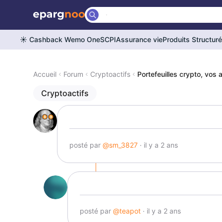
☀️ Cashback Wemo One
SCPI
Assurance vie
Produits Structur
Accueil
Forum
Cryptoactifs
Portefeuilles crypto, vos a
Cryptoactifs
posté par
@sm_3827
· il y a 2 ans
posté par
@teapot
· il y a 2 ans