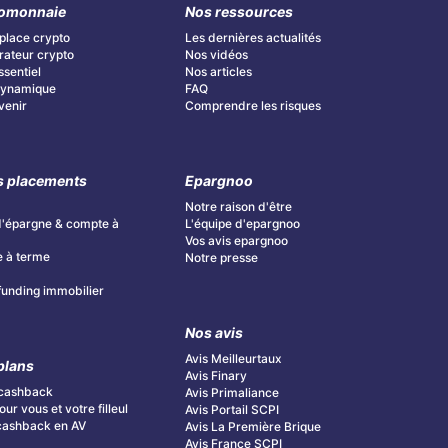
omonnaie
Nos ressources
place crypto
Les dernières actualités
ateur crypto
Nos vidéos
ssentiel
Nos articles
 Dynamique
FAQ
Avenir
Comprendre les risques
s placements
Epargnoo
Notre raison d'être
d'épargne & compte à
L'équipe d'epargnoo
Vos avis epargnoo
 à terme
Notre presse
unding immobilier
Nos avis
Avis Meilleurtaux
plans
Avis Finary
cashback
Avis Primaliance
ur vous et votre filleul
Avis Portail SCPI
cashback en AV
Avis La Première Brique
Avis France SCPI