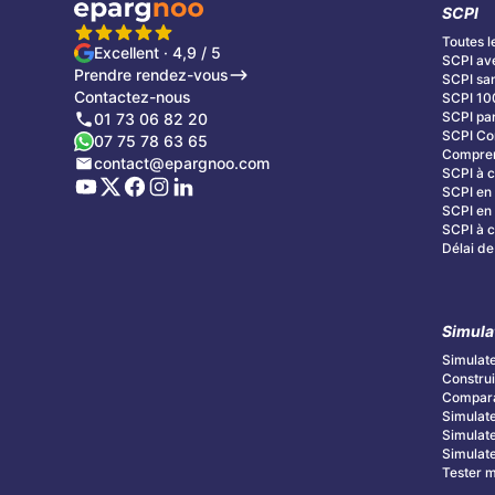
SCPI
Toutes l
Excellent · 4,9 / 5
SCPI av
Prendre rendez-vous
SCPI san
Contactez-nous
SCPI 10
SCPI par
01 73 06 82 20
SCPI C
07 75 78 63 65
Compren
contact@epargnoo.com
SCPI à c
SCPI en 
SCPI en 
SCPI à cr
Délai de
Simula
Simulate
Construi
Compara
Simulate
Simulate
Simulate
Tester mo