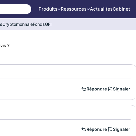
Produits
Ressources
Actualités
Cabinet
és
Cryptomonnaie
Fonds
GFI
vis ?
Répondre
Signaler
Répondre
Signaler