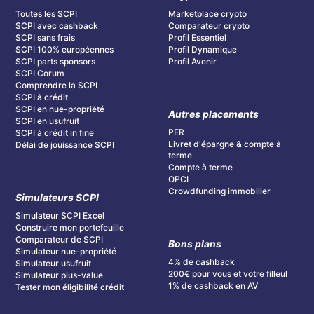
Toutes les SCPI
Marketplace crypto
SCPI avec cashback
Comparateur crypto
SCPI sans frais
Profil Essentiel
SCPI 100% européennes
Profil Dynamique
SCPI parts sponsors
Profil Avenir
SCPI Corum
Comprendre la SCPI
SCPI à crédit
SCPI en nue-propriété
Autres placements
SCPI en usufruit
PER
SCPI à crédit in fine
Livret d'épargne & compte à
Délai de jouissance SCPI
terme
Compte à terme
OPCI
Crowdfunding immobilier
Simulateurs SCPI
Simulateur SCPI Excel
Construire mon portefeuille
Comparateur de SCPI
Bons plans
Simulateur nue-propriété
4% de cashback
Simulateur usufruit
200€ pour vous et votre filleul
Simulateur plus-value
1% de cashback en AV
Tester mon éligibilité crédit