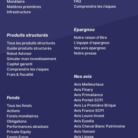
FAQ
Monétaire
Comprendre les risques
Matières premières
Infrastructure
Epargnoo
Produits structurés
Notre raison d'être
L'équipe d'epargnoo
Tous les produits structurés
Vos avis epargnoo
Guide produits structurés
Notre presse
Robot Advisor
Simuler mon investissement
Capital garanti
Comprendre les risques
Frais & fiscalité
Nos avis
Avis Meilleurtaux
Avis Finary
Avis Primaliance
Fonds
Avis Portail SCPI
Avis La Première Brique
Tous les fonds
Avis France SCPI
Actions
Avis Louve Invest
Fonds monétaires
Avis Euodia
Obligations
Avis Cheval Blanc Patrimoine
Performances absolues
Avis Yomoni
Private Equity
Avis Linxea
Fonds Euros