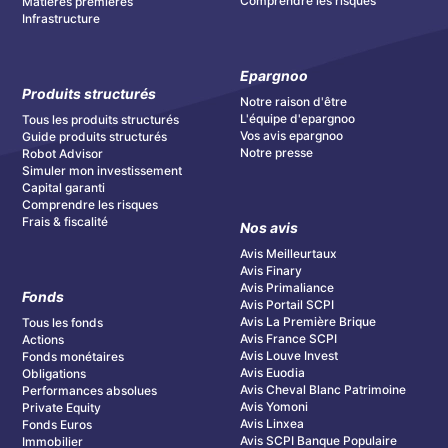
Comprendre les risques
Matières premières
Infrastructure
Epargnoo
Produits structurés
Notre raison d'être
L'équipe d'epargnoo
Tous les produits structurés
Vos avis epargnoo
Guide produits structurés
Notre presse
Robot Advisor
Simuler mon investissement
Capital garanti
Comprendre les risques
Frais & fiscalité
Nos avis
Avis Meilleurtaux
Avis Finary
Avis Primaliance
Fonds
Avis Portail SCPI
Avis La Première Brique
Tous les fonds
Avis France SCPI
Actions
Avis Louve Invest
Fonds monétaires
Avis Euodia
Obligations
Avis Cheval Blanc Patrimoine
Performances absolues
Avis Yomoni
Private Equity
Avis Linxea
Fonds Euros
Avis SCPI Banque Populaire
Immobilier