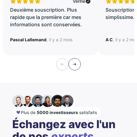
Vérifié
Deuxième souscription. Plus
Souscription 
rapide que la première car mes
simplissime..
informations sont conservées.
Pascal Lallemand
, Il y a 2 mois
A C
, Il y a 2 mo
Plus de
5000 investisseurs
satisfaits
Échangez avec l'un
de nos
experts...