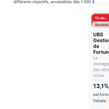
différents objectifs, accessibles dès 1 000 €.
1% de
cashbac
Assuran
vie
UBS
Gestio
de
Fortu
La
stratégi
des ultr
riches
13,1%
perform
Détails