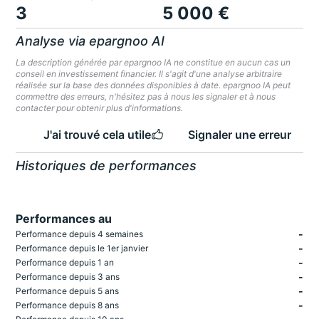
3
5 000 €
Analyse via epargnoo AI
La description générée par epargnoo IA ne constitue en aucun cas un
conseil en investissement financier. Il s'agit d'une analyse arbitraire
réalisée sur la base des données disponibles à date. epargnoo IA peut
commettre des erreurs, n'hésitez pas à nous les signaler et à nous
contacter pour obtenir plus d'informations.
J'ai trouvé cela utile
Signaler une erreur
Historiques de performances
Performances au
-
Performance depuis 4 semaines
-
Performance depuis le 1er janvier
-
Performance depuis 1 an
-
Performance depuis 3 ans
-
Performance depuis 5 ans
-
Performance depuis 8 ans