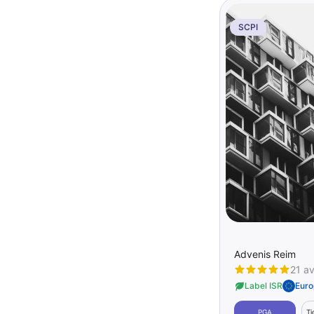
SCPI
Advenis Reim
21 av
Label ISR
Eur
PGA
Ti