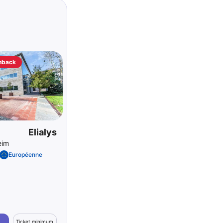
hback
Elialys
eim
Européenne
Ticket minimum