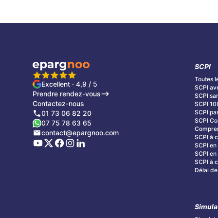
SCPI
Toutes l
Excellent · 4,9 / 5
SCPI av
Prendre rendez-vous
SCPI san
Contactez-nous
SCPI 10
SCPI par
01 73 06 82 20
SCPI C
07 75 78 63 65
Compren
contact@epargnoo.com
SCPI à c
SCPI en 
SCPI en 
SCPI à cr
Délai de
Simula