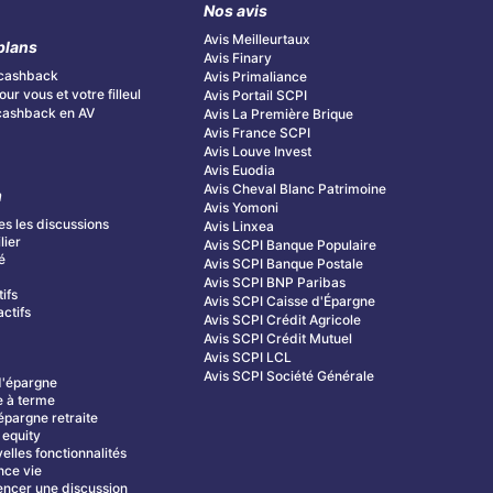
Nos avis
Avis Meilleurtaux
plans
Avis Finary
cashback
Avis Primaliance
ur vous et votre filleul
Avis Portail SCPI
cashback en AV
Avis La Première Brique
Avis France SCPI
Avis Louve Invest
Avis Euodia
Avis Cheval Blanc Patrimoine
m
Avis Yomoni
es les discussions
Avis Linxea
lier
Avis SCPI Banque Populaire
é
Avis SCPI Banque Postale
s
Avis SCPI BNP Paribas
tifs
Avis SCPI Caisse d'Épargne
ctifs
Avis SCPI Crédit Agricole
Avis SCPI Crédit Mutuel
Avis SCPI LCL
Avis SCPI Société Générale
d'épargne
 à terme
épargne retraite
 equity
elles fonctionnalités
nce vie
cer une discussion