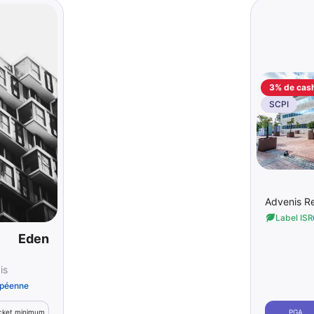
3% de cas
SCPI
Advenis R
Label ISR
Eden
is
opéenne
PGA
cket minimum