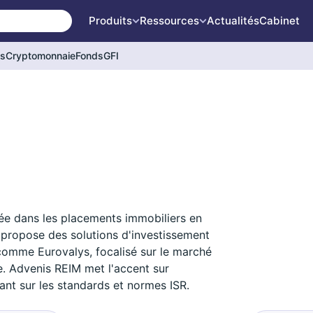
Produits
Ressources
Actualités
Cabinet
és
Cryptomonnaie
Fonds
GFI
sée dans les placements immobiliers en
e propose des solutions d'investissement
 comme Eurovalys, focalisé sur le marché
pe. Advenis REIM met l'accent sur
ant sur les standards et normes ISR.