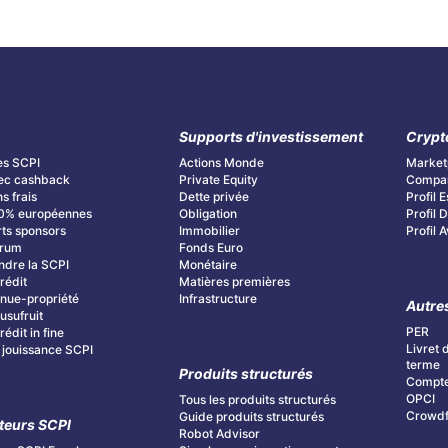
Supports d'investissement
Crypt
es SCPI
Actions Monde
Market
ec cashback
Private Equity
Compar
s frais
Dette privée
Profil E
0% européennes
Obligation
Profil
ts sponsors
Immobilier
Profil 
orum
Fonds Euro
dre la SCPI
Monétaire
rédit
Matières premières
nue-propriété
Infrastructure
Autre
usufruit
PER
édit in fine
Livret 
 jouissance SCPI
terme
Produits structurés
Compte
OPCI
Tous les produits structurés
Crowdf
Guide produits structurés
teurs SCPI
Robot Advisor