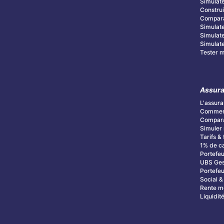
Simulate
Construi
Compara
Simulate
Simulate
Simulate
Tester mo
Assura
L'assura
Commenc
Compara
Simuler 
Tarifs & 
1% de c
Portefeu
UBS Ges
Portefeu
Social 
Rente m
Liquidit