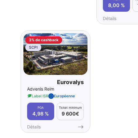
8,00 %
Détails
3% de cashback
SCPI
Eurovalys
Advenis Reim
Label ISR
Européenne
PGA
Ticket minimum
4,98 %
9 600€
Détails