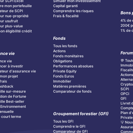
ur SCPI Excel
Simuler mon investissement
re mon portefeuille
Capital garanti
teur de SCPI
Comprendre les risques
Bons 
ur nue-propriété
Frais & fiscalité
4% de 
ur usufruit
200€ po
ur plus-value
1% de 
n éligibilité crédit
Fonds
Tous les fonds
Actions
Foru
nce vie
Fonds monétaires
💬 Tout
nce vie
Obligations
Immobi
er à investir
Performances absolues
Fiscalit
teur d'assurance vie
Private Equity
Action
mon projet
Fonds Euros
Alterna
frais
Immobilier
Cryptoa
ashback
Matières premières
SCPI
ille sur-mesure
Comparateur de fonds
OPCI
tion de Fortune
GFI
ille Best-seller
Livret 
& Environnement
Compte
ensuelle
Plan d'
Groupement forestier (GFI)
é court terme
Private
Tous les GFI
💡 Nouv
Comprendre le GFI
Assura
Comparateur de GFI
Commen