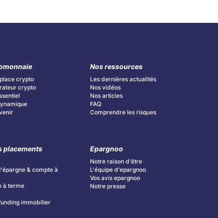
omonnaie
Nos ressources
place crypto
Les dernières actualités
ateur crypto
Nos vidéos
ssentiel
Nos articles
 Dynamique
FAQ
Avenir
Comprendre les risques
s placements
Epargnoo
Notre raison d'être
d'épargne & compte à
L'équipe d'epargnoo
Vos avis epargnoo
 à terme
Notre presse
unding immobilier