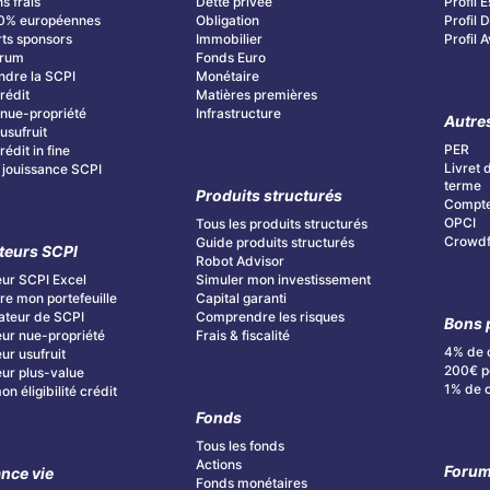
s frais
Dette privée
Profil E
0% européennes
Obligation
Profil
ts sponsors
Immobilier
Profil 
orum
Fonds Euro
dre la SCPI
Monétaire
rédit
Matières premières
nue-propriété
Infrastructure
Autre
usufruit
PER
édit in fine
Livret 
 jouissance SCPI
terme
Produits structurés
Compte
OPCI
Tous les produits structurés
Crowdf
Guide produits structurés
teurs SCPI
Robot Advisor
ur SCPI Excel
Simuler mon investissement
re mon portefeuille
Capital garanti
teur de SCPI
Comprendre les risques
Bons 
ur nue-propriété
Frais & fiscalité
4% de 
ur usufruit
200€ po
ur plus-value
1% de 
n éligibilité crédit
Fonds
Tous les fonds
Actions
Foru
nce vie
Fonds monétaires