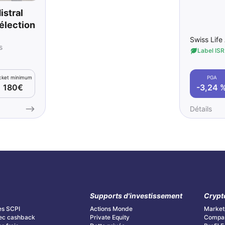
istral
élection
Swiss Life
s
Label ISR
PGA
cket minimum
-3,24 
180€
Détails
Supports d'investissement
Crypt
es SCPI
Actions Monde
Market
ec cashback
Private Equity
Compar