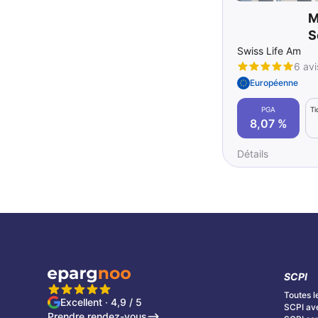
M
S
Swiss Life Am
6 avi
Européenne
PGA
Ti
8,07 %
Détails
SCPI
Toutes l
Excellent · 4,9 / 5
SCPI av
Prendre rendez-vous