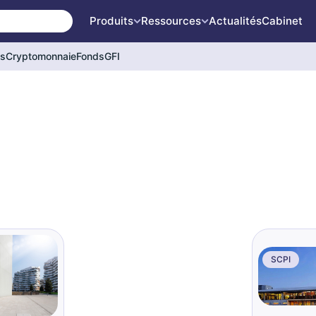
Produits
Ressources
Actualités
Cabinet
és
Cryptomonnaie
Fonds
GFI
SCPI