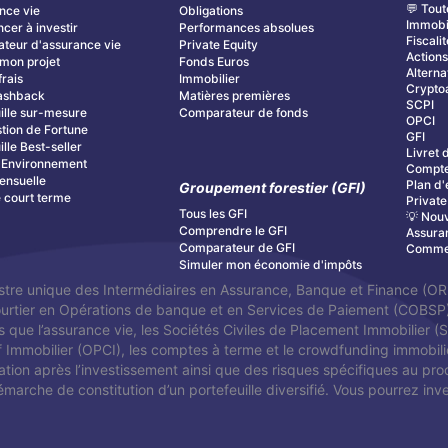
💬 Tout
nce vie
Obligations
Immobi
er à investir
Performances absolues
Fiscalit
teur d'assurance vie
Private Equity
Action
mon projet
Fonds Euros
Alterna
frais
Immobilier
Cryptoa
ashback
Matières premières
SCPI
ille sur-mesure
Comparateur de fonds
OPCI
tion de Fortune
GFI
ille Best-seller
Livret 
& Environnement
Compte
ensuelle
Plan d'
Groupement forestier (GFI)
é court terme
Private
Tous les GFI
💡 Nouv
Comprendre le GFI
Assura
Comparateur de GFI
Commen
Simuler mon économie d'impôts
stre unique des Intermédiaires en Assurance, Banque et Finance (ORI
Courtier en Opérations de banque et en Services de Paiement (COBS
s que l’assurance vie, les Sociétés Civiles de Placement Immobilier (
f Immobilier (OPCI), les comptes à terme et le crowdfunding immobilier
orisation après l’investissement ainsi que des risques spécifiques au pro
marche de constitution d’un portefeuille diversifié. Vous pourrez inves