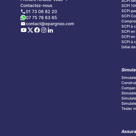
SCPI san
Contactez-nous
SCPI 10
SCPI par
01 73 06 82 20
SCPI C
07 75 78 63 65
Compren
contact@epargnoo.com
SCPI à c
SCPI en 
SCPI en 
SCPI à cr
Délai de
Simula
Simulate
Construi
Compara
Simulate
Simulate
Simulate
Tester mo
Assura