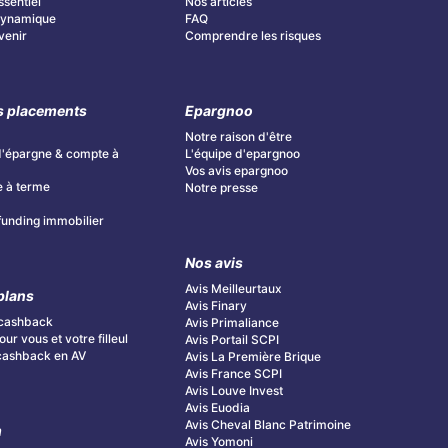
ssentiel
Nos articles
 Dynamique
FAQ
Avenir
Comprendre les risques
s placements
Epargnoo
Notre raison d'être
d'épargne & compte à
L'équipe d'epargnoo
Vos avis epargnoo
 à terme
Notre presse
unding immobilier
Nos avis
Avis Meilleurtaux
plans
Avis Finary
cashback
Avis Primaliance
ur vous et votre filleul
Avis Portail SCPI
cashback en AV
Avis La Première Brique
Avis France SCPI
Avis Louve Invest
Avis Euodia
Avis Cheval Blanc Patrimoine
m
Avis Yomoni