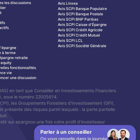
es les discussions
Avis Linxea
lier
Avis SCPI Banque Populaire
é
Avis SCPI Banque Postale
s
Avis SCPI BNP Paribas
tifs
Avis SCPI Caisse d'Épargne
ctifs
Avis SCPI Crédit Agricole
Avis SCPI Crédit Mutuel
Avis SCPI LCL
Avis SCPI Société Générale
d'épargne
 à terme
épargne retraite
 equity
elles fonctionnalités
nce vie
cer une discussion
AS) en tant que Conseiller en Investissements Financiers
P), sous le numéro 22005614.
SCPI), les Groupements Forestiers d'Investissement (GFI),
 présente des risques parmi lesquels : la perte partielle
duit.
tir sur epargnoo une fois votre profil d’investisseur
Parler à un conseiller
On vous rappelle dans la journée