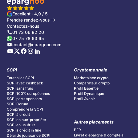
la valeur d'achat. Un investissement SCPI s'envisage
sur un
horizon de 8 à 10 ans minimum
.
Excellent · 4,9 / 5
Prendre rendez-vous
Contactez-nous
01 73 06 82 20
07 75 78 63 65
contact@epargnoo.com
SCPI
Cryptomonnaie
Toutes les SCPI
Marketplace crypto
SCPI avec cashback
Comparateur crypto
SCPI sans frais
Profil Essentiel
SCPI 100% européennes
Profil Dynamique
SCPI parts sponsors
Profil Avenir
SCPI Corum
Comprendre la SCPI
SCPI à crédit
SCPI en nue-propriété
Autres placements
SCPI en usufruit
PER
SCPI à crédit in fine
Livret d'épargne & compte à
Délai de jouissance SCPI