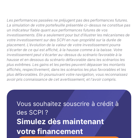
Les performances passées ne préjugent pas des performances futures.
La simulation de votre portefeuille présentée ci-dessus ne constitue pas
un indicateur fiable quant aux performances futures de vos
investissements. Elle a seulement pour but d'illustrer les mécanismes de
votre investissement sur des SCPI en nue-propriété sur la durée de
placement. L'évolution de la valeur de votre investissement pourra
s'écarter de ce qui est affiché, à la hausse comme à la baisse. Votre
investissement peut s'écarter au-dessus du scénario favorable à la
hausse et en dessous du scénario défavorable dans les scénarios les
plus extrêmes. Les gains et les pertes peuvent dépasser les montants
affichés, respectivement, dans les scénarios les plus favorables et les
plus défavorables. En poursuivant votre navigation, vous reconnaissez
avoir pris connaissance de cet avertissement, et l'avoir compris.
Vous souhaitez souscrire à crédit à
des SCPI ?
Simulez dès maintenant
votre financement