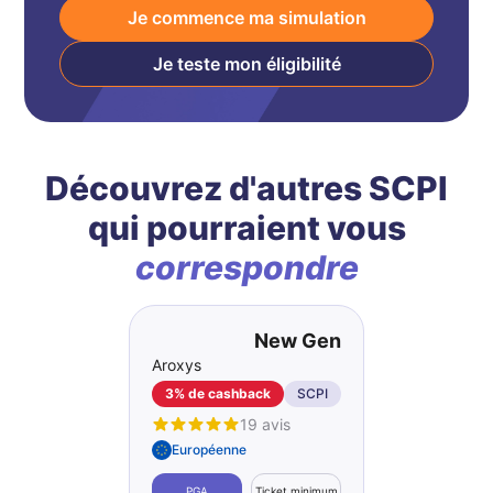
Je commence ma simulation
Je teste mon éligibilité
Découvrez d'autres SCPI
qui pourraient vous
correspondre
New Gen
Aroxys
3% de cashback
SCPI
19 avis
Européenne
PGA
Ticket minimum