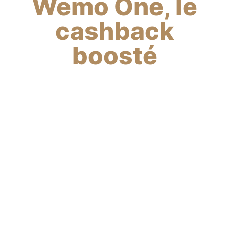
Wemo One, le
cashback
boosté
4
%
de cashback
boosté
directement sur