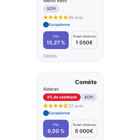
Wemo Reim
SCPI
26 avis
Européenne
PGA
Ticket minimum
15,27 %
1 050€
Détails
Comète
Alderan
3% de cashback
SCPI
31 avis
Européenne
PGA
Ticket minimum
9,00 %
5 000€