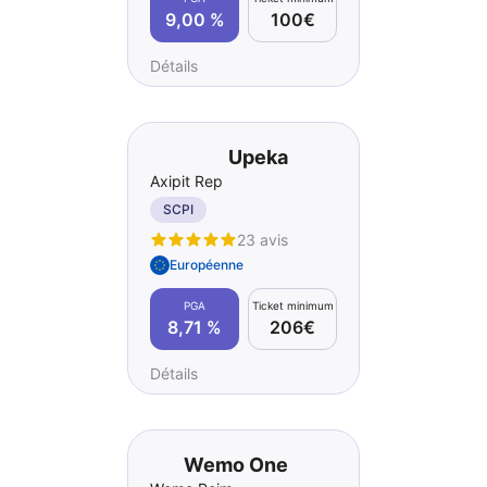
9,00 %
100€
Détails
Upeka
Axipit Rep
SCPI
23 avis
Européenne
PGA
Ticket minimum
8,71 %
206€
Détails
Wemo One