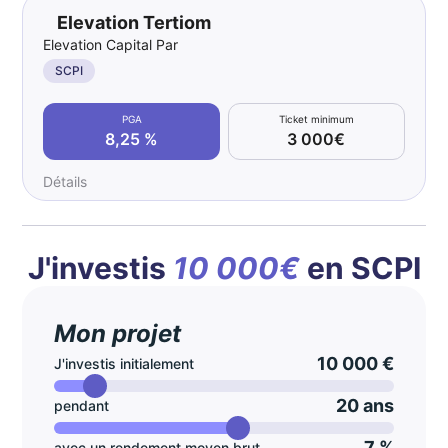
Elevation Tertiom
Elevation Capital Partners
SCPI
PGA
Ticket minimum
8,25 %
3 000€
Détails
J'investis
10 000€
en SCPI
Mon projet
10 000 €
J'investis initialement
20 ans
pendant
7 %
avec un rendement moyen brut