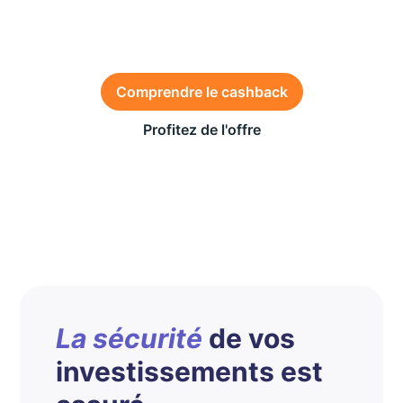
votre compte
bancaire !
Comprendre le cashback
Profitez de l'offre
Des conditions générales s’appliquent à l’offre,
consultez-les
ici
Offre valable du 1er au 26 juillet 2026 sur la SCPI
Wemo One
La sécurité
de vos
investissements est