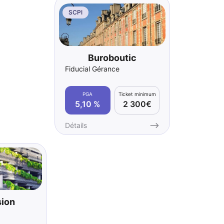
SCPI
Buroboutic
Fiducial Gérance
PGA
Ticket minimum
5,10 %
2 300€
Détails
sion