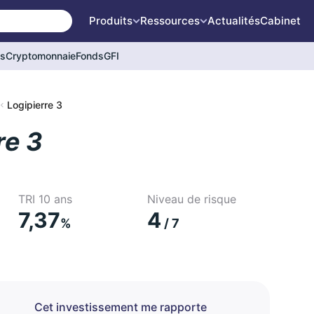
Produits
Ressources
Actualités
Cabinet
és
Cryptomonnaie
Fonds
GFI
Logipierre 3
re 3
TRI 10 ans
Niveau de risque
7,37
4
%
/ 7
Cet investissement me rapporte