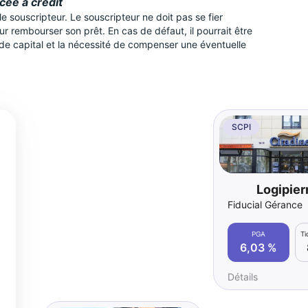
ncée à crédit
 souscripteur. Le souscripteur ne doit pas se fier
 rembourser son prêt. En cas de défaut, il pourrait être
 de capital et la nécessité de compenser une éventuelle
SCPI
Logipier
Fiducial Gérance
PGA
T
6,03 %
Détails