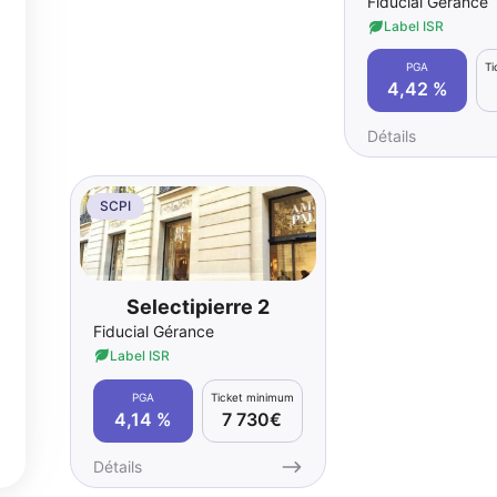
Fiducial Gérance
Label ISR
PGA
T
4,42 %
Détails
SCPI
Selectipierre 2
Fiducial Gérance
Label ISR
PGA
Ticket minimum
4,14 %
7 730€
Détails