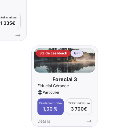
icket minimum
1 335€
3% de cashback
GFI
Forecial 3
Fiducial Gérance
Particulier
Rendement cible
Ticket minimum
1,00 %
3 700€
Détails