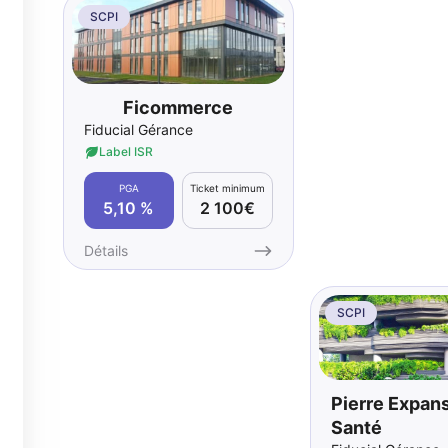
SCPI
Ficommerce
Fiducial Gérance
Label ISR
PGA
Ticket minimum
5,10 %
2 100€
Détails
SCPI
Pierre Expan
Santé