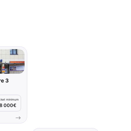
re 3
icket minimum
8 000€