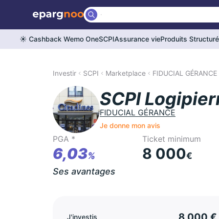
☀️ Cashback Wemo One
SCPI
Assurance vie
Produits Structur
Investir
SCPI
Marketplace
FIDUCIAL GÉRANCE
SCPI Logipier
FIDUCIAL GÉRANCE
Je donne mon avis
PGA *
Ticket minimum
6,03
8 000
%
€
Ses avantages
8 000 €
J'investis