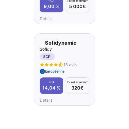
PGA
Ticket minimum
9,00 %
5 000€
Détails
Sofidynamic
Sofidy
SCPI
18 avis
Européenne
PGA
Ticket minimum
14,04 %
320€
Détails