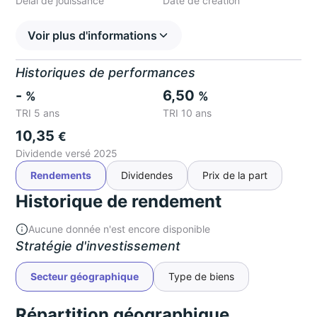
Délai de jouissance
Date de création
Voir plus d'informations
Historiques de performances
-
6,50
%
%
TRI 5 ans
TRI 10 ans
10,35
€
Dividende versé 2025
Rendements
Dividendes
Prix de la part
Historique de rendement
Aucune donnée n'est encore disponible
Stratégie d'investissement
Secteur géographique
Type de biens
Répartition géographique