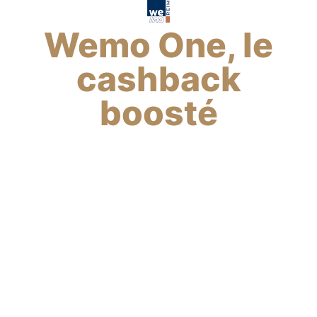
Wemo One, le
cashback
boosté
4
%
de cashback
boosté