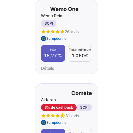
Wemo One
Wemo Reim
SCPI
26 avis
Européenne
PGA
Ticket minimum
15,27 %
1 050€
Détails
Comète
Alderan
3% de cashback
SCPI
31 avis
Européenne