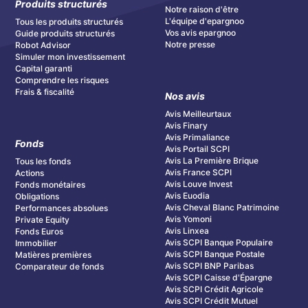
Produits structurés
Notre raison d'être
L'équipe d'epargnoo
Tous les produits structurés
Vos avis epargnoo
Guide produits structurés
Notre presse
Robot Advisor
Simuler mon investissement
Capital garanti
Comprendre les risques
Frais & fiscalité
Nos avis
Avis Meilleurtaux
Avis Finary
Avis Primaliance
Fonds
Avis Portail SCPI
Avis La Première Brique
Tous les fonds
Avis France SCPI
Actions
Avis Louve Invest
Fonds monétaires
Avis Euodia
Obligations
Avis Cheval Blanc Patrimoine
Performances absolues
Avis Yomoni
Private Equity
Avis Linxea
Fonds Euros
Avis SCPI Banque Populaire
Immobilier
Avis SCPI Banque Postale
Matières premières
Avis SCPI BNP Paribas
Comparateur de fonds
Avis SCPI Caisse d'Épargne
Avis SCPI Crédit Agricole
Avis SCPI Crédit Mutuel