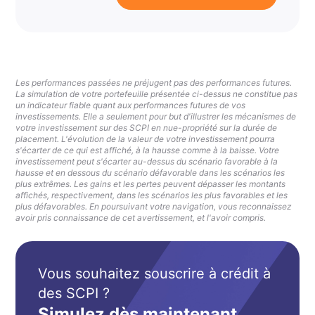
Les performances passées ne préjugent pas des performances futures.
La simulation de votre portefeuille présentée ci-dessus ne constitue pas
un indicateur fiable quant aux performances futures de vos
investissements. Elle a seulement pour but d'illustrer les mécanismes de
votre investissement sur des SCPI en nue-propriété sur la durée de
placement. L'évolution de la valeur de votre investissement pourra
s'écarter de ce qui est affiché, à la hausse comme à la baisse. Votre
investissement peut s'écarter au-dessus du scénario favorable à la
hausse et en dessous du scénario défavorable dans les scénarios les
plus extrêmes. Les gains et les pertes peuvent dépasser les montants
affichés, respectivement, dans les scénarios les plus favorables et les
plus défavorables. En poursuivant votre navigation, vous reconnaissez
avoir pris connaissance de cet avertissement, et l'avoir compris.
Vous souhaitez souscrire à crédit à
des SCPI ?
Simulez dès maintenant