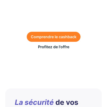
directement sur
votre compte
bancaire !
Comprendre le cashback
Profitez de l'offre
Des conditions générales s’appliquent à l’offre,
consultez-les
ici
Offre valable du 1er au 26 juillet 2026 sur la SCPI
Wemo One
La sécurité
de vos