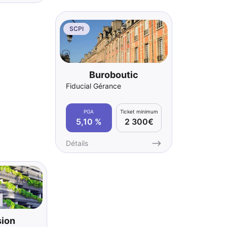
SCPI
Buroboutic
Fiducial Gérance
PGA
Ticket minimum
5,10 %
2 300€
Détails
sion