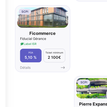
SCPI
Ficommerce
Fiducial Gérance
Label ISR
PGA
Ticket minimum
5,10 %
2 100€
Détails
SCPI
Pierre Expan