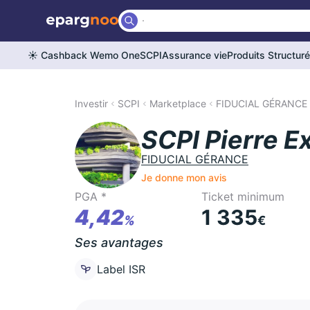
☀️ Cashback Wemo One
SCPI
Assurance vie
Produits Structur
Investir
SCPI
Marketplace
FIDUCIAL GÉRANCE
SCPI Pierre E
FIDUCIAL GÉRANCE
Je donne mon avis
PGA *
Ticket minimum
4,42
1 335
%
€
Ses avantages
Label ISR