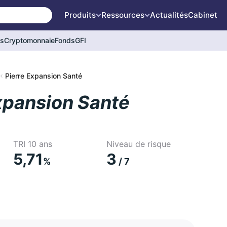
Produits
Ressources
Actualités
Cabinet
és
Cryptomonnaie
Fonds
GFI
Pierre Expansion Santé
xpansion Santé
TRI 10 ans
Niveau de risque
5,71
3
%
/ 7