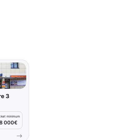
re 3
icket minimum
8 000€