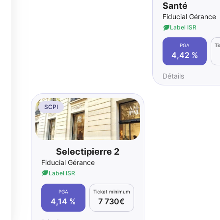
Santé
Fiducial Gérance
Label ISR
PGA
T
4,42 %
Détails
SCPI
Selectipierre 2
Fiducial Gérance
Label ISR
PGA
Ticket minimum
4,14 %
7 730€