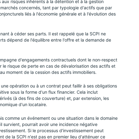
aux risques inhérents à la détention et à la gestion
ts marchés concernés, tant par typologie d'actifs que par
oncturels liés à l'économie générale et à l'évolution des
rgnant à céder ses parts. Il est rappelé que la SCPI ne
rts dépend de l'équilibre entre l'offre et la demande de
compagne d'engagements contractuels dont le non-respect
r le risque de perte en cas de dévalorisation des actifs et
 au moment de la cession des actifs immobiliers.
 une opération ou à un contrat peut faillir à ses obligations
tive sous la forme d'un flux financier. Cela inclut
dérivés (à des fins de couverture) et, par extension, les
conomique d'un locataire.
finis comme un événement ou une situation dans le domaine
l survient, pourrait avoir une incidence négative
investissement. Si le processus d'investissement peut
nt de la SCPI n'est pas en premier lieu d'atténuer ce