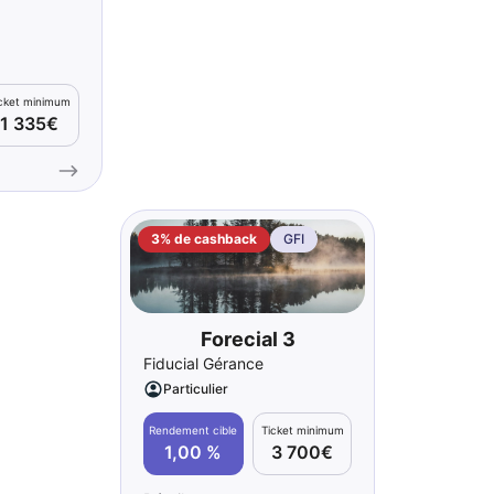
icket minimum
1 335€
3% de cashback
GFI
Forecial 3
Fiducial Gérance
Particulier
Rendement cible
Ticket minimum
1,00 %
3 700€