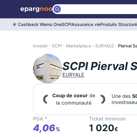
☀️ Cashback Wemo One
SCPI
Assurance vie
Produits Structur
Investir
SCPI
Marketplace
EURYALE
Pierval S
SCPI Pierval 
EURYALE
Coup de coeur
de
Une des
S
investisse
la communauté
PGA *
Ticket minimum
4,06
1 020
%
€