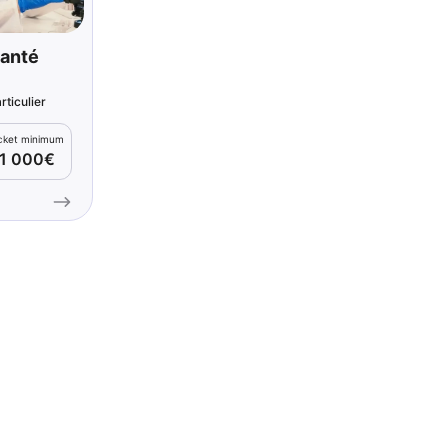
Santé
rticulier
icket minimum
1 000€