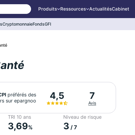
Produits
Ressources
Actualités
Cabinet
és
Cryptomonnaie
Fonds
GFI
anté
Santé
7
4,5
CPI
préférés des
urs sur epargnoo
Avis
TRI 10 ans
Niveau de risque
3,69
3
%
/ 7