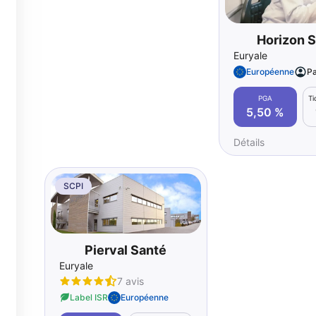
Horizon 
Euryale
Européenne
Pa
PGA
T
5,50 %
Détails
SCPI
Pierval Santé
Euryale
7 avis
Label ISR
Européenne