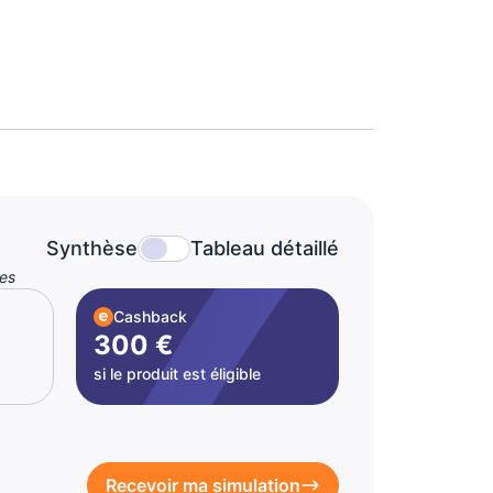
Synthèse
Tableau détaillé
es
Cashback
300 €
si le produit est éligible
Recevoir ma simulation