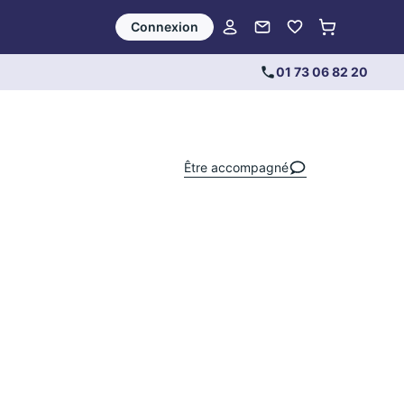
Connexion
01 73 06 82 20
Être accompagné
Mon investissement
Modalité de propriété
Pleine propriété
Nue-propriété
Mode de versement
Unique
Programmé
Montant d’investissement (en €)