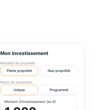
parts
Revenus mensuels
3€
/ mois
Ajouter au panier
Investissez à crédit avec 0 apport.
En savoir
plus
Besoin d'aide ?
Contactez-nous
Souscription 100% en ligne
Données sécurisées