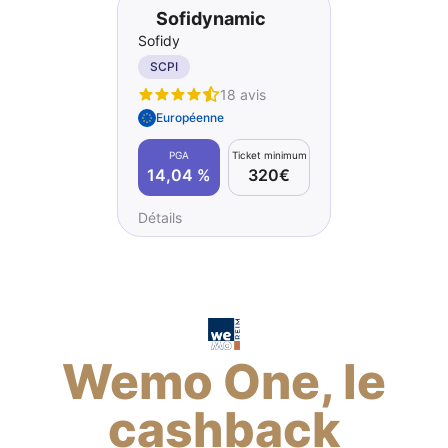
Sofidynamic
Sofidy
SCPI
18 avis
Européenne
PGA
Ticket minimum
14,04 %
320€
Détails
Wemo One, le
cashback