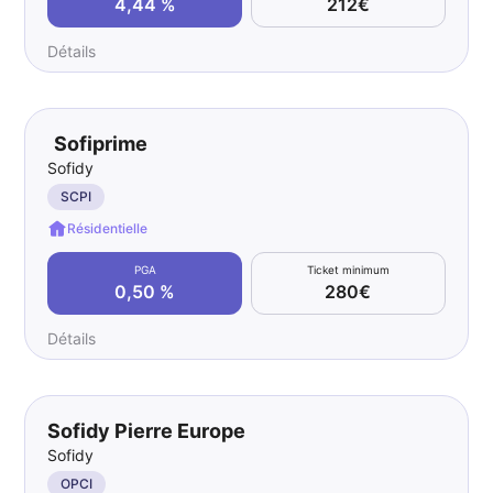
4,44 %
212€
Détails
Sofiprime
Sofidy
SCPI
Résidentielle
PGA
Ticket minimum
0,50 %
280€
Détails
Sofidy Pierre Europe
Sofidy
OPCI