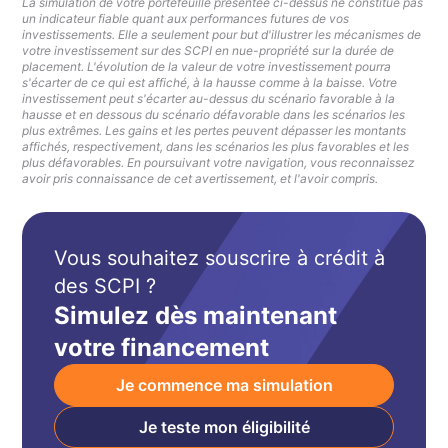
La simulation de votre portefeuille présentée ci-dessus ne constitue pas
un indicateur fiable quant aux performances futures de vos
investissements. Elle a seulement pour but d'illustrer les mécanismes de
votre investissement sur des SCPI en nue-propriété sur la durée de
placement. L'évolution de la valeur de votre investissement pourra
s'écarter de ce qui est affiché, à la hausse comme à la baisse. Votre
investissement peut s'écarter au-dessus du scénario favorable à la
hausse et en dessous du scénario défavorable dans les scénarios les
plus extrêmes. Les gains et les pertes peuvent dépasser les montants
affichés, respectivement, dans les scénarios les plus favorables et les
plus défavorables. En poursuivant votre navigation, vous reconnaissez
avoir pris connaissance de cet avertissement, et l'avoir compris.
Vous souhaitez souscrire à crédit à
des SCPI ?
Simulez dès maintenant
votre financement
Je commence ma simulation
Je teste mon éligibilité