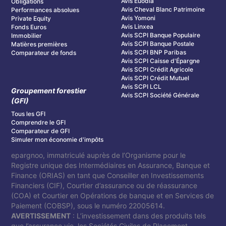
Avis Euodia
Obligations
Avis Cheval Blanc Patrimoine
Performances absolues
Avis Yomoni
Private Equity
Avis Linxea
Fonds Euros
Avis SCPI Banque Populaire
Immobilier
Avis SCPI Banque Postale
Matières premières
Avis SCPI BNP Paribas
Comparateur de fonds
Avis SCPI Caisse d'Épargne
Avis SCPI Crédit Agricole
Avis SCPI Crédit Mutuel
Avis SCPI LCL
Groupement forestier
Avis SCPI Société Générale
(GFI)
Tous les GFI
Comprendre le GFI
Comparateur de GFI
Simuler mon économie d'impôts
epargnoo, immatriculé auprès de l’Organisme pour le
Registre unique des Intermédiaires en Assurance, Banque et
Finance (ORIAS) en tant que Conseiller en Investissements
Financiers (CIF), Courtier d’assurance ou de réassurance
(COA) et Courtier en Opérations de banque et en Services de
Paiement (COBSP), sous le numéro 22005614.
AVERTISSEMENT
: L’investissement dans des produits tels
que l’assurance vie, les Sociétés Civiles de Placement