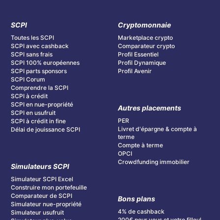
SCPI
Cryptomonnaie
Toutes les SCPI
Marketplace crypto
SCPI avec cashback
Comparateur crypto
SCPI sans frais
Profil Essentiel
SCPI 100% européennes
Profil Dynamique
SCPI parts sponsors
Profil Avenir
SCPI Corum
Comprendre la SCPI
SCPI à crédit
SCPI en nue-propriété
Autres placements
SCPI en usufruit
PER
SCPI à crédit in fine
Livret d'épargne & compte à
Délai de jouissance SCPI
terme
Compte à terme
OPCI
Crowdfunding immobilier
Simulateurs SCPI
Simulateur SCPI Excel
Construire mon portefeuille
Comparateur de SCPI
Bons plans
Simulateur nue-propriété
4% de cashback
Simulateur usufruit
200€ pour vous et votre filleul