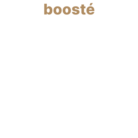
boosté
4
%
de cashback
boosté
directement sur
votre compte
bancaire !