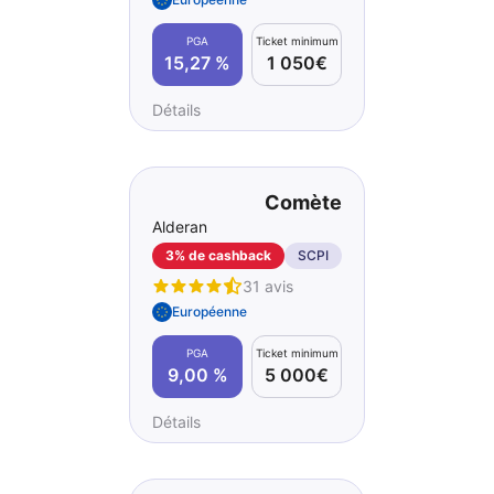
PGA
Ticket minimum
15,27 %
1 050€
Détails
Comète
Alderan
3% de cashback
SCPI
31 avis
Européenne
PGA
Ticket minimum
9,00 %
5 000€
Détails