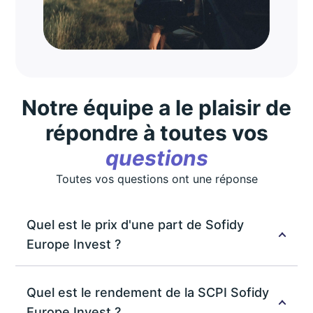
Notre équipe a le plaisir de
répondre à toutes vos
questions
Toutes vos questions ont une réponse
Quel est le prix d'une part de Sofidy
Europe Invest ?
Le prix d'une part de la SCPI Sofidy Europe Invest
est de 235€. Ce prix peut évoluer en fonction des
Quel est le rendement de la SCPI Sofidy
revalorisations décidées par la société de gestion
Europe Invest ?