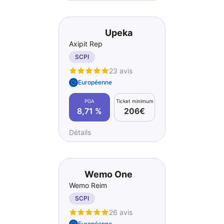
Upeka
Axipit Rep
SCPI
23 avis
Européenne
PGA
Ticket minimum
8,71 %
206€
Détails
Wemo One
Wemo Reim
SCPI
26 avis
Européenne