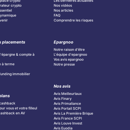
place crypto
Les dernières actualités
ateur crypto
Nos vidéos
ssentiel
Nos articles
 Dynamique
FAQ
Avenir
Comprendre les risques
s placements
Epargnoo
Notre raison d'être
d'épargne & compte à
L'équipe d'epargnoo
Vos avis epargnoo
 à terme
Notre presse
unding immobilier
Nos avis
Avis Meilleurtaux
plans
Avis Finary
cashback
Avis Primaliance
ur vous et votre filleul
Avis Portail SCPI
cashback en AV
Avis La Première Brique
Avis France SCPI
Avis Louve Invest
Avis Euodia