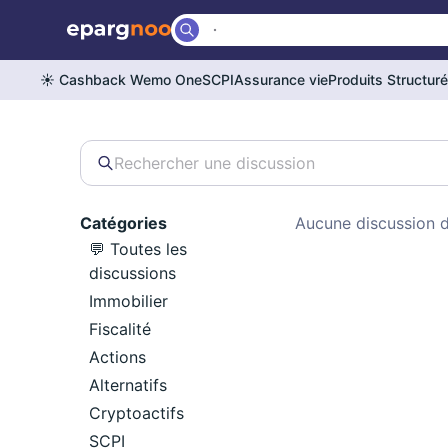
☀️ Cashback Wemo One
SCPI
Assurance vie
Produits Structur
Catégories
Aucune discussion d
💬 Toutes les
discussions
Immobilier
Fiscalité
Actions
Alternatifs
Cryptoactifs
SCPI