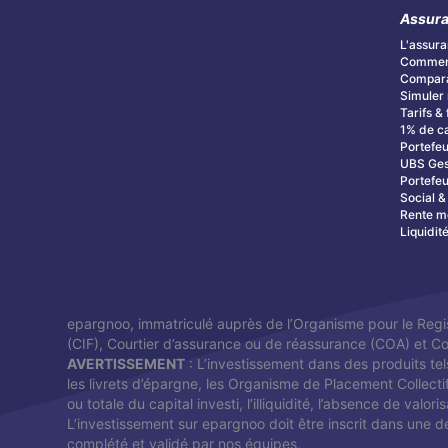
Assura
L'assura
Commenc
Compara
Simuler 
Tarifs & 
1% de c
Portefeu
UBS Ges
Portefeu
Social 
Rente m
Liquidit
epargnoo, immatriculé auprès de l’Organisme pour le Regi
(CIF), Courtier d’assurance ou de réassurance (COA) et 
AVERTISSEMENT
: L’investissement dans des produits tel
les livrets d’épargne, les Organisme de Placement Collecti
ou totale du capital investi, l’illiquidité, l’absence de val
L’investissement sur epargnoo doit être inscrit dans une dé
complété et validé par nos équipes.