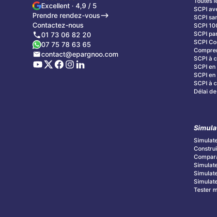
Toutes l
Excellent · 4,9 / 5
SCPI av
Prendre rendez-vous
SCPI san
Contactez-nous
SCPI 10
SCPI par
01 73 06 82 20
SCPI C
07 75 78 63 65
Compren
contact@epargnoo.com
SCPI à c
SCPI en 
SCPI en 
SCPI à cr
Délai de
Simula
Simulate
Construi
Compara
Simulate
Simulate
Simulate
Tester mo