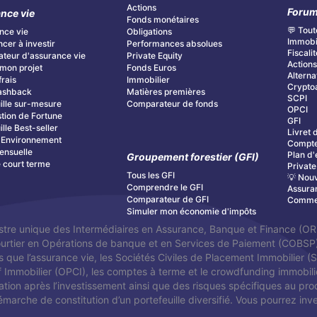
Actions
Foru
nce vie
Fonds monétaires
💬 Tout
nce vie
Obligations
Immobi
er à investir
Performances absolues
Fiscalit
teur d'assurance vie
Private Equity
Action
mon projet
Fonds Euros
Alterna
frais
Immobilier
Cryptoa
ashback
Matières premières
SCPI
ille sur-mesure
Comparateur de fonds
OPCI
tion de Fortune
GFI
ille Best-seller
Livret 
& Environnement
Compte
ensuelle
Plan d'
Groupement forestier (GFI)
é court terme
Private
Tous les GFI
💡 Nouv
Comprendre le GFI
Assura
Comparateur de GFI
Commen
Simuler mon économie d'impôts
stre unique des Intermédiaires en Assurance, Banque et Finance (ORI
Courtier en Opérations de banque et en Services de Paiement (COBS
s que l’assurance vie, les Sociétés Civiles de Placement Immobilier (
f Immobilier (OPCI), les comptes à terme et le crowdfunding immobilier
orisation après l’investissement ainsi que des risques spécifiques au pro
marche de constitution d’un portefeuille diversifié. Vous pourrez inves