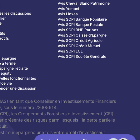
Avis Cheval Blanc Patrimoine
m
Avis Yomoni
es les discussions
Avis Linxea
lier
Avis SCPI Banque Populaire
é
Avis SCPI Banque Postale
s
Avis SCPI BNP Paribas
tifs
Avis SCPI Caisse d'Épargne
ctifs
Avis SCPI Crédit Agricole
Avis SCPI Crédit Mutuel
Avis SCPI LCL
Avis SCPI Société Générale
d'épargne
 à terme
épargne retraite
 equity
elles fonctionnalités
nce vie
cer une discussion
AS) en tant que Conseiller en Investissements Financiers
P), sous le numéro 22005614.
SCPI), les Groupements Forestiers d'Investissement (GFI),
 présente des risques parmi lesquels : la perte partielle
duit.
tir sur epargnoo une fois votre profil d’investisseur