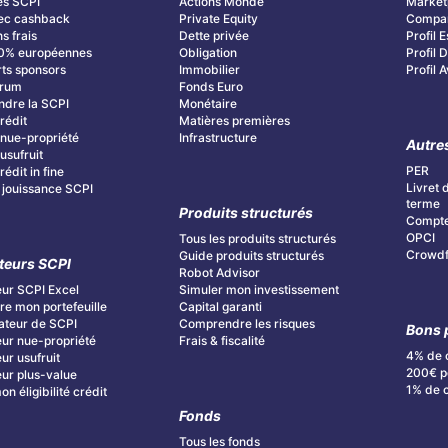
es SCPI
Actions Monde
Market
ec cashback
Private Equity
Compar
s frais
Dette privée
Profil E
0% européennes
Obligation
Profil
ts sponsors
Immobilier
Profil 
orum
Fonds Euro
dre la SCPI
Monétaire
rédit
Matières premières
nue-propriété
Infrastructure
Autre
usufruit
PER
édit in fine
Livret 
 jouissance SCPI
terme
Produits structurés
Compte
OPCI
Tous les produits structurés
Crowdf
Guide produits structurés
teurs SCPI
Robot Advisor
ur SCPI Excel
Simuler mon investissement
re mon portefeuille
Capital garanti
teur de SCPI
Comprendre les risques
Bons 
ur nue-propriété
Frais & fiscalité
4% de 
ur usufruit
200€ po
ur plus-value
1% de 
n éligibilité crédit
Fonds
Tous les fonds