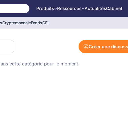
Produits
Ressources
Actualités
Cabinet
és
Cryptomonnaie
Fonds
GFI
Créer une discus
ans cette catégorie pour le moment.