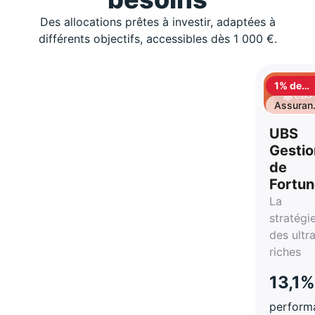
Des allocations prêtes à investir, adaptées à
différents objectifs, accessibles dès 1 000 €.
1% de
cashbac
Assuran
vie
UBS
Gestio
de
Fortu
La
stratégi
des ultr
riches
13,1%
perform