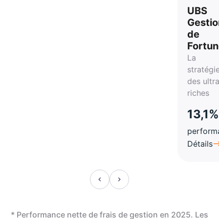
vie
UBS
Gestio
de
Fortu
La
stratégi
des ultr
riches
13,1%
perform
Détails
* Performance nette de frais de gestion en 2025. Les