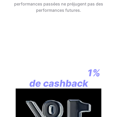
performances passées ne préjugent pas des
performances futures.
En assurance vie,
la révolution
commence par
1%
de cashback