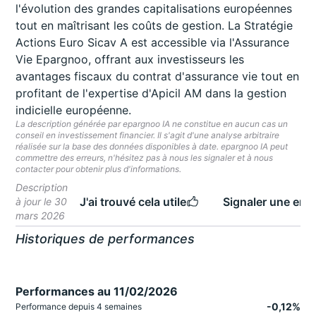
l'évolution des grandes capitalisations européennes
tout en maîtrisant les coûts de gestion. La Stratégie
Actions Euro Sicav A est accessible via l'Assurance
Vie Epargnoo, offrant aux investisseurs les
avantages fiscaux du contrat d'assurance vie tout en
profitant de l'expertise d'Apicil AM dans la gestion
indicielle européenne.
La description générée par epargnoo IA ne constitue en aucun cas un
conseil en investissement financier. Il s'agit d'une analyse arbitraire
réalisée sur la base des données disponibles à date. epargnoo IA peut
commettre des erreurs, n'hésitez pas à nous les signaler et à nous
contacter pour obtenir plus d'informations.
Description
J'ai trouvé cela utile
Signaler une erre
à jour le 30
mars 2026
Historiques de performances
Performances au 11/02/2026
-0,12%
Performance depuis 4 semaines