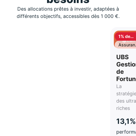
Des allocations prêtes à investir, adaptées à
différents objectifs, accessibles dès 1 000 €.
1% de
cashbac
Assuran
vie
UBS
Gestio
de
Fortu
La
stratégi
des ultr
riches
13,1%
perform