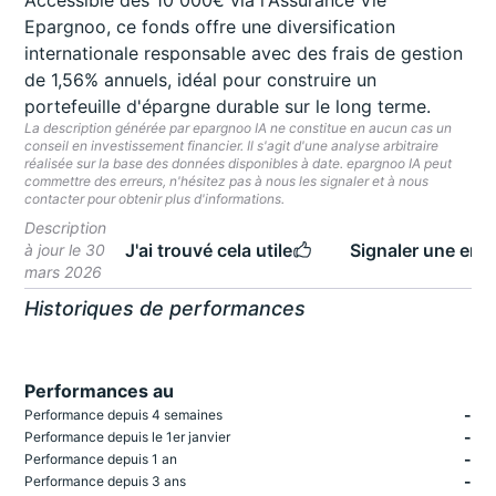
Accessible dès 10 000€ via l'Assurance Vie
Epargnoo, ce fonds offre une diversification
internationale responsable avec des frais de gestion
de 1,56% annuels, idéal pour construire un
portefeuille d'épargne durable sur le long terme.
La description générée par epargnoo IA ne constitue en aucun cas un
conseil en investissement financier. Il s'agit d'une analyse arbitraire
réalisée sur la base des données disponibles à date. epargnoo IA peut
commettre des erreurs, n'hésitez pas à nous les signaler et à nous
contacter pour obtenir plus d'informations.
Description
J'ai trouvé cela utile
Signaler une erre
à jour le 30
mars 2026
Historiques de performances
Performances au
-
Performance depuis 4 semaines
-
Performance depuis le 1er janvier
-
Performance depuis 1 an
-
Performance depuis 3 ans