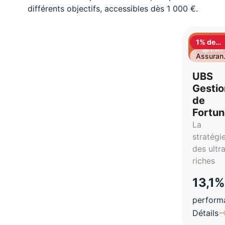
différents objectifs, accessibles dès 1 000 €.
1% de
cashbac
Assuran
vie
UBS
Gestio
de
Fortu
La
stratégi
des ultr
riches
13,1%
perform
Détails