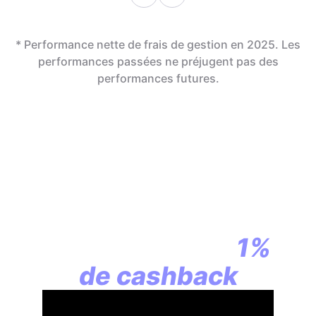
* Performance nette de frais de gestion en 2025. Les
performances passées ne préjugent pas des
performances futures.
En assurance vie,
la révolution
commence par
1%
de cashback