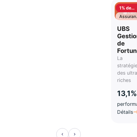
1% de
cashbac
Assuran
vie
UBS
Gestio
de
Fortu
La
stratégi
des ultr
riches
13,1%
perform
Détails