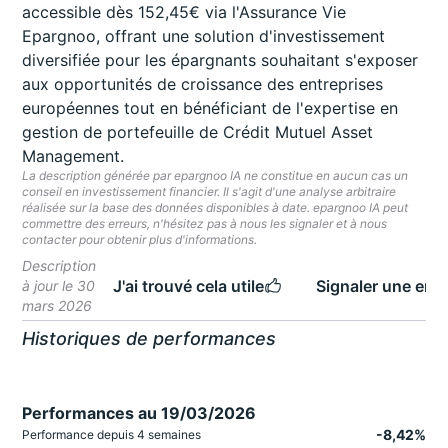
accessible dès 152,45€ via l'Assurance Vie
Epargnoo, offrant une solution d'investissement
diversifiée pour les épargnants souhaitant s'exposer
aux opportunités de croissance des entreprises
européennes tout en bénéficiant de l'expertise en
gestion de portefeuille de Crédit Mutuel Asset
Management.
La description générée par epargnoo IA ne constitue en aucun cas un
conseil en investissement financier. Il s'agit d'une analyse arbitraire
réalisée sur la base des données disponibles à date. epargnoo IA peut
commettre des erreurs, n'hésitez pas à nous les signaler et à nous
contacter pour obtenir plus d'informations.
Description
J'ai trouvé cela utile
Signaler une erre
à jour le 30
mars 2026
Historiques de performances
Performances au 19/03/2026
-8,42%
Performance depuis 4 semaines