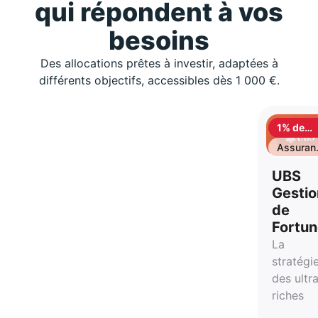
qui répondent à vos
besoins
Des allocations prêtes à investir, adaptées à
différents objectifs, accessibles dès 1 000 €.
1% de
cashbac
Assuran
vie
UBS
Gestio
de
Fortu
La
stratégi
des ultr
riches