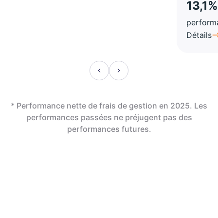
13,1%
perform
Détails
* Performance nette de frais de gestion en 2025. Les
performances passées ne préjugent pas des
performances futures.
En assurance vie,