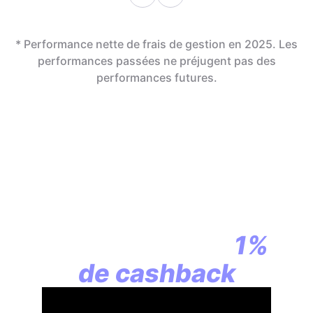
* Performance nette de frais de gestion en 2025. Les
performances passées ne préjugent pas des
performances futures.
En assurance vie,
la révolution
commence par
1%
de cashback