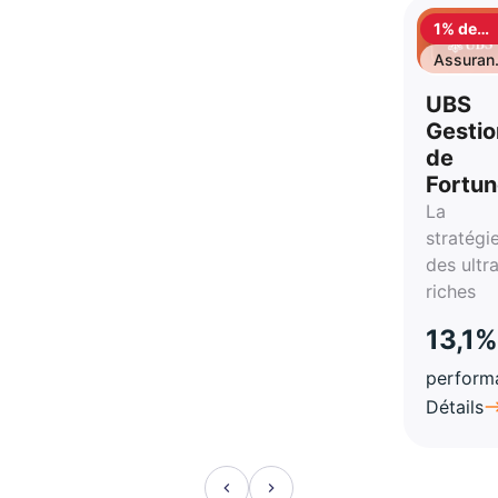
1% de
cashbac
Assuran
vie
UBS
Gestio
de
Fortu
La
stratégi
des ultr
riches
13,1%
perform
Détails