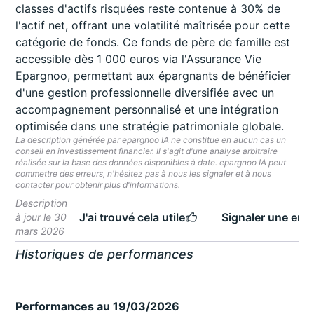
classes d'actifs risquées reste contenue à 30% de
l'actif net, offrant une volatilité maîtrisée pour cette
catégorie de fonds. Ce fonds de père de famille est
accessible dès 1 000 euros via l'Assurance Vie
Epargnoo, permettant aux épargnants de bénéficier
d'une gestion professionnelle diversifiée avec un
accompagnement personnalisé et une intégration
optimisée dans une stratégie patrimoniale globale.
La description générée par epargnoo IA ne constitue en aucun cas un
conseil en investissement financier. Il s'agit d'une analyse arbitraire
réalisée sur la base des données disponibles à date. epargnoo IA peut
commettre des erreurs, n'hésitez pas à nous les signaler et à nous
contacter pour obtenir plus d'informations.
Description
J'ai trouvé cela utile
Signaler une erre
à jour le 30
mars 2026
Historiques de performances
Performances au 19/03/2026