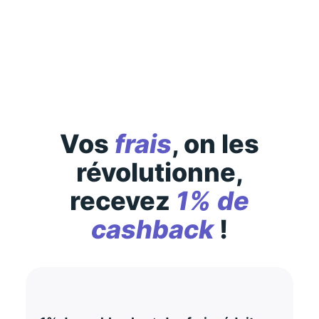
Des conditions générales s’appliquent à l’offre,
consultez-les
ici
Vos
frais
, on les
révolutionne,
recevez
1% de
cashback
!