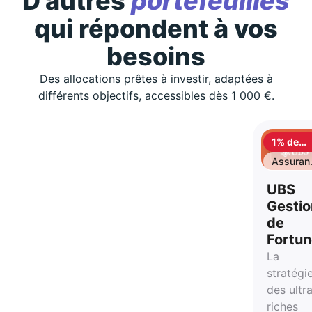
D'autres
portefeuilles
qui répondent à vos
besoins
Des allocations prêtes à investir, adaptées à
différents objectifs, accessibles dès 1 000 €.
1% de
cashbac
Assuran
vie
UBS
Gestio
de
Fortu
La
stratégi
des ultr
riches