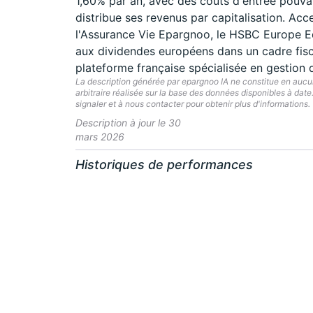
1,60% par an, avec des coûts d'entrée pouvan
distribue ses revenus par capitalisation. Acc
l'Assurance Vie Epargnoo, le HSBC Europe Eq
aux dividendes européens dans un cadre fis
plateforme française spécialisée en gestion 
La description générée par epargnoo IA ne constitue en aucun 
arbitraire réalisée sur la base des données disponibles à dat
signaler et à nous contacter pour obtenir plus d'informations.
Description à jour le 30
mars 2026
Historiques de performances