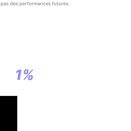
 pas des performances futures.
a
ar
1%