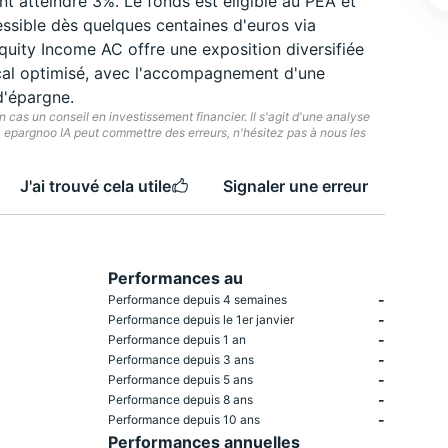
t atteindre 3%. Le fonds est éligible au PEA et
essible dès quelques centaines d'euros via
uity Income AC offre une exposition diversifiée
cal optimisé, avec l'accompagnement d'une
d'épargne.
cas un conseil en investissement financier. Il s'agit d'une analyse
e. epargnoo IA peut commettre des erreurs, n'hésitez pas à nous les
J'ai trouvé cela utile
Signaler une erreur
Performances au
-
Performance depuis 4 semaines
-
Performance depuis le 1er janvier
-
Performance depuis 1 an
-
Performance depuis 3 ans
-
Performance depuis 5 ans
-
Performance depuis 8 ans
-
Performance depuis 10 ans
Performances annuelles