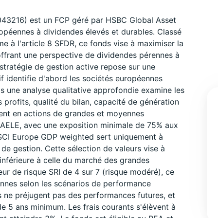
43216) est un FCP géré par HSBC Global Asset
opéennes à dividendes élevés et durables. Classé
me à l'article 8 SFDR, ce fonds vise à maximiser la
ffrant une perspective de dividendes pérennes à
tratégie de gestion active repose sur une
if identifie d'abord les sociétés européennes
s une analyse qualitative approfondie examine les
profits, qualité du bilan, capacité de génération
ement en actions de grandes et moyennes
 l'AELE, avec une exposition minimale de 75% aux
MSCI Europe GDP weighted sert uniquement à
de gestion. Cette sélection de valeurs vise à
é inférieure à celle du marché des grandes
eur de risque SRI de 4 sur 7 (risque modéré), ce
ennes selon les scénarios de performance
s ne préjugent pas des performances futures, et
e 5 ans minimum. Les frais courants s'élèvent à