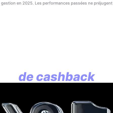
de gestion en 2025. Les performances passées ne préjugent
En assurance vie, l
lution commence p
de cashback