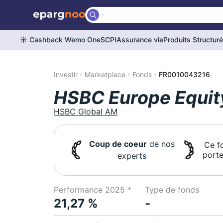
☀️ Cashback Wemo One
SCPI
Assurance vie
Produits Structur
Investir
Marketplace
Fonds
FR0010043216
HSBC Europe Equit
HSBC Global AM
Coup de coeur
de nos
Ce f
porte
experts
Performance 2025 *
Type de fonds
21,27 %
-