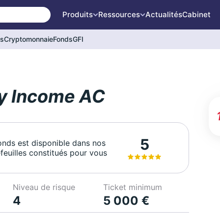
Produits
Ressources
Actualités
Cabinet
és
Cryptomonnaie
Fonds
GFI
y Income AC
5
onds est disponible dans nos
feuilles constitués pour vous
Niveau de risque
Ticket minimum
4
5 000 €