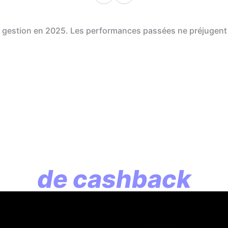
de gestion en 2025. Les performances passées ne préjugent
En assurance vie, l
lution commence p
de cashback