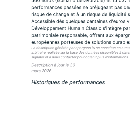
560 euros (scénario défavorable) et 15 037 e
performances passées ne préjugeant pas des
risque de change et à un risque de liquidité s
Accessible dès quelques centaines d'euros v
Développement Humain Classic s'intègre parf
patrimoniale responsable, offrant aux épargn
européennes porteuses de solutions durable
La description générée par epargnoo IA ne constitue en aucun 
arbitraire réalisée sur la base des données disponibles à dat
signaler et à nous contacter pour obtenir plus d'informations.
Description à jour le 30
mars 2026
Historiques de performances