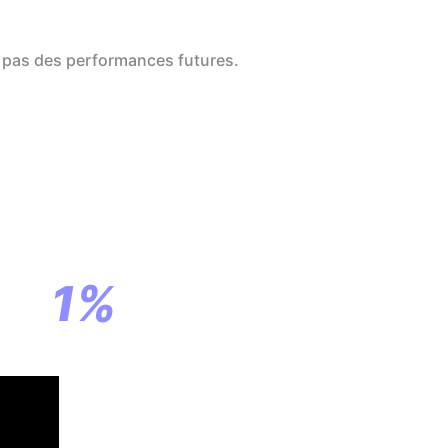
 pas des performances futures.
a
ar
1%