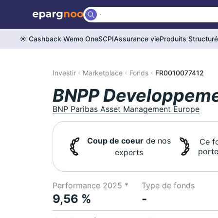
☀️ Cashback Wemo One
SCPI
Assurance vie
Produits Structur
Investir
Marketplace
Fonds
FR0010077412
BNPP Developpeme
BNP Paribas Asset Management Europe
Coup de coeur
de nos
Ce f
porte
experts
Performance 2025 *
Type de fonds
9,56 %
-