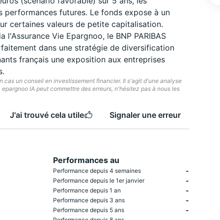
uros (scénario favorable) sur 5 ans, les
 performances futures. Le fonds expose à un
ur certaines valeurs de petite capitalisation.
ia l'Assurance Vie Epargnoo, le BNP PARIBAS
aitement dans une stratégie de diversification
ants français une exposition aux entreprises
s.
cas un conseil en investissement financier. Il s'agit d'une analyse
e. epargnoo IA peut commettre des erreurs, n'hésitez pas à nous les
J'ai trouvé cela utile
Signaler une erreur
Performances au
-
Performance depuis 4 semaines
-
Performance depuis le 1er janvier
-
Performance depuis 1 an
-
Performance depuis 3 ans
-
Performance depuis 5 ans
-
Performance depuis 8 ans