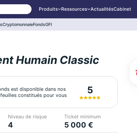
Produits
Ressources
Actualités
Cabinet
és
Cryptomonnaie
Fonds
GFI
nt Humain Classic
5
onds est disponible dans nos
feuilles constitués pour vous
Niveau de risque
Ticket minimum
4
5 000 €