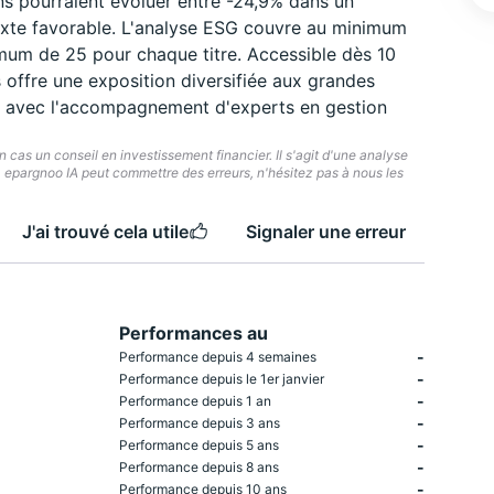
s pourraient évoluer entre -24,9% dans un
exte favorable. L'analyse ESG couvre au minimum
mum de 25 pour chaque titre. Accessible dès 10
offre une exposition diversifiée aux grandes
s avec l'accompagnement d'experts en gestion
cas un conseil en investissement financier. Il s'agit d'une analyse
e. epargnoo IA peut commettre des erreurs, n'hésitez pas à nous les
J'ai trouvé cela utile
Signaler une erreur
Performances au
-
Performance depuis 4 semaines
-
Performance depuis le 1er janvier
-
Performance depuis 1 an
-
Performance depuis 3 ans
-
Performance depuis 5 ans
-
Performance depuis 8 ans
-
Performance depuis 10 ans