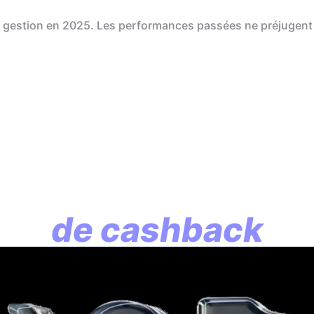
de gestion en 2025. Les performances passées ne préjugent
En assurance vie, l
lution commence p
de cashback