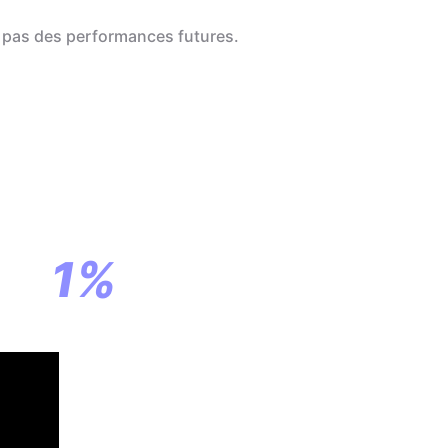
 pas des performances futures.
a
ar
1%