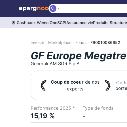
☀️ Cashback Wemo One
SCPI
Assurance vie
Produits Structur
Investir
Marketplace
Fonds
FR0010086652
GF Europe Megatre
Generali AM SGR S.p.A
Coup de coeur
de nos
Ce f
porte
experts
Performance 2025 *
Type de fonds
15,19 %
-