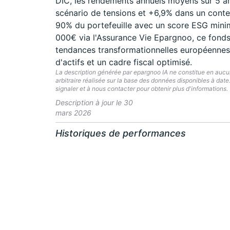
DIC, les rendements annuels moyens sur 5 an
scénario de tensions et +6,9% dans un cont
90% du portefeuille avec un score ESG mini
000€ via l'Assurance Vie Epargnoo, ce fonds 
tendances transformationnelles européenne
d'actifs et un cadre fiscal optimisé.
La description générée par epargnoo IA ne constitue en aucun 
arbitraire réalisée sur la base des données disponibles à dat
signaler et à nous contacter pour obtenir plus d'informations.
Description à jour le 30
mars 2026
Historiques de performances