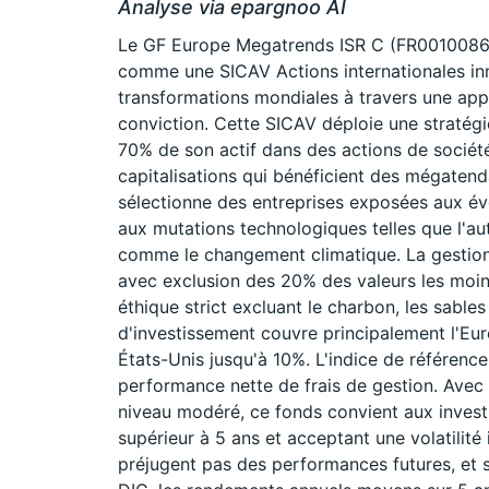
Analyse via epargnoo AI
Le GF Europe Megatrends ISR C (FR0010086
comme une SICAV Actions internationales inn
transformations mondiales à travers une app
conviction. Cette SICAV déploie une stratégi
70% de son actif dans des actions de socié
capitalisations qui bénéficient des mégatend
sélectionne des entreprises exposées aux év
aux mutations technologiques telles que l'a
comme le changement climatique. La gestion 
avec exclusion des 20% des valeurs les moins
éthique strict excluant le charbon, les sable
d'investissement couvre principalement l'Eu
États-Unis jusqu'à 10%. L'indice de référen
performance nette de frais de gestion. Avec u
niveau modéré, ce fonds convient aux invest
supérieur à 5 ans et acceptant une volatilit
préjugent pas des performances futures, et s