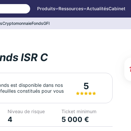
Produits
Ressources
Actualités
Cabinet
és
Cryptomonnaie
Fonds
GFI
nds ISR C
5
onds est disponible dans nos
feuilles constitués pour vous
Niveau de risque
Ticket minimum
4
5 000 €