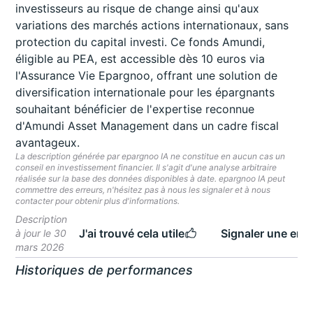
investisseurs au risque de change ainsi qu'aux
variations des marchés actions internationaux, sans
protection du capital investi. Ce fonds Amundi,
éligible au PEA, est accessible dès 10 euros via
l'Assurance Vie Epargnoo, offrant une solution de
diversification internationale pour les épargnants
souhaitant bénéficier de l'expertise reconnue
d'Amundi Asset Management dans un cadre fiscal
avantageux.
La description générée par epargnoo IA ne constitue en aucun cas un
conseil en investissement financier. Il s'agit d'une analyse arbitraire
réalisée sur la base des données disponibles à date. epargnoo IA peut
commettre des erreurs, n'hésitez pas à nous les signaler et à nous
contacter pour obtenir plus d'informations.
Description
J'ai trouvé cela utile
Signaler une erre
à jour le 30
mars 2026
Historiques de performances