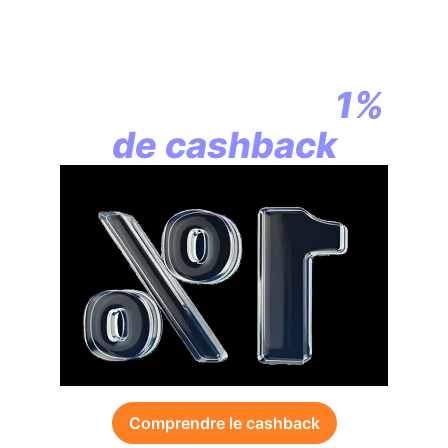
En assurance vie,
la révolution
commence par
1%
de cashback
Comprendre le cashback