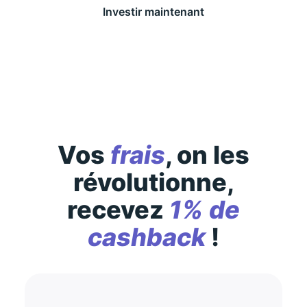
Investir maintenant
Des conditions générales s’appliquent à l’offre,
consultez-les
ici
Vos
frais
, on les
révolutionne,
recevez
1% de
cashback
!