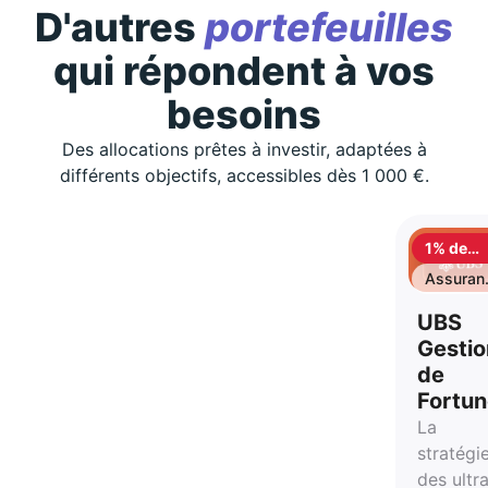
D'autres
portefeuilles
qui répondent à vos
besoins
Des allocations prêtes à investir, adaptées à
différents objectifs, accessibles dès 1 000 €.
1% de
cashbac
Assuran
vie
UBS
Gestio
de
Fortu
La
stratégi
des ultr