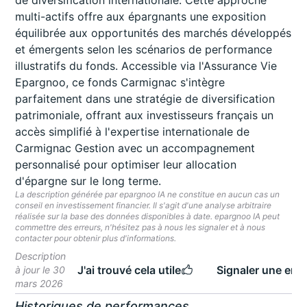
de diversification internationale. Cette approche
multi-actifs offre aux épargnants une exposition
équilibrée aux opportunités des marchés développés
et émergents selon les scénarios de performance
illustratifs du fonds. Accessible via l'Assurance Vie
Epargnoo, ce fonds Carmignac s'intègre
parfaitement dans une stratégie de diversification
patrimoniale, offrant aux investisseurs français un
accès simplifié à l'expertise internationale de
Carmignac Gestion avec un accompagnement
personnalisé pour optimiser leur allocation
d'épargne sur le long terme.
La description générée par epargnoo IA ne constitue en aucun cas un
conseil en investissement financier. Il s'agit d'une analyse arbitraire
réalisée sur la base des données disponibles à date. epargnoo IA peut
commettre des erreurs, n'hésitez pas à nous les signaler et à nous
contacter pour obtenir plus d'informations.
Description
J'ai trouvé cela utile
Signaler une erre
à jour le 30
mars 2026
Historiques de performances