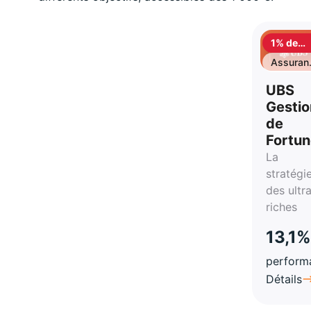
1% de
cashbac
Assuran
vie
UBS
Gestio
de
Fortu
La
stratégi
des ultr
riches
13,1%
perform
Détails